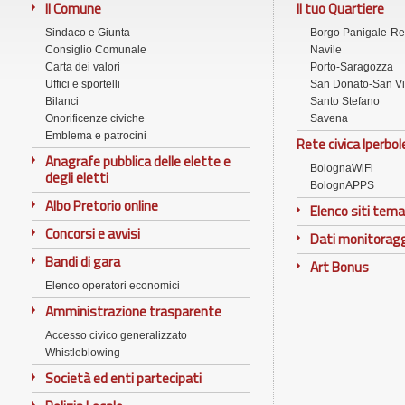
Il Comune
Il tuo Quartiere
Sindaco e Giunta
Borgo Panigale-R
Consiglio Comunale
Navile
Carta dei valori
Porto-Saragozza
Uffici e sportelli
San Donato-San Vi
Bilanci
Santo Stefano
Onorificenze civiche
Savena
Emblema e patrocini
Rete civica Iperbol
Anagrafe pubblica delle elette e
BolognaWiFi
degli eletti
BolognAPPS
Albo Pretorio online
Elenco siti tema
Concorsi e avvisi
Dati monitorag
Bandi di gara
Art Bonus
Elenco operatori economici
Amministrazione trasparente
Accesso civico generalizzato
Whistleblowing
Società ed enti partecipati