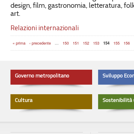
design, film, gastronomia, letteratura, fo
art.
Relazioni internazionali
Pagine
« prima
‹ precedente
…
150
151
152
153
154
155
156
Governo metropolitano
Sviluppo Eco
Cultura
Sostenibilità