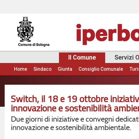
Sal
con
pri
Il Comune
Servizi 
Home
Sindaco
Giunta
Consiglio Comunale
Tur
Menu principale
Switch, il 18 e 19 ottobre iniziati
innovazione e sostenibilità ambie
Due giorni di iniziative e convegni dedicat
innovazione e sostenibilità ambientale.