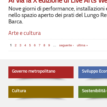
Nove giorni di performance, installazioni 
nello spazio aperto dei prati del Lungo R
Barca.
Arte e cultura
Pagine
1
2
3
4
5
6
7
8
9
…
seguente ›
ultima »
Governo metropolitano
Sviluppo Eco
Cultura
Sostenibilità