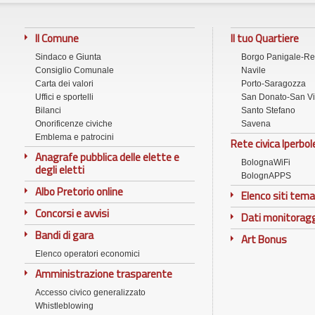
Il Comune
Il tuo Quartiere
Sindaco e Giunta
Borgo Panigale-R
Consiglio Comunale
Navile
Carta dei valori
Porto-Saragozza
Uffici e sportelli
San Donato-San Vi
Bilanci
Santo Stefano
Onorificenze civiche
Savena
Emblema e patrocini
Rete civica Iperbol
Anagrafe pubblica delle elette e
BolognaWiFi
degli eletti
BolognAPPS
Albo Pretorio online
Elenco siti tema
Concorsi e avvisi
Dati monitorag
Bandi di gara
Art Bonus
Elenco operatori economici
Amministrazione trasparente
Accesso civico generalizzato
Whistleblowing