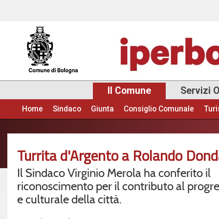
Sal
con
pri
Il Comune
Servizi 
Home
Sindaco
Giunta
Consiglio Comunale
Tur
Menu principale
Turrita d'Argento a Rolando Dond
Il Sindaco Virginio Merola ha conferito il
riconoscimento per il contributo al progre
e culturale della città.