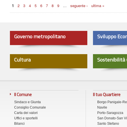
Pagine
1
2
3
4
5
6
7
8
9
…
seguente ›
ultima »
Governo metropolitano
Sviluppo Eco
Cultura
Sostenibilità
Il Comune
Il tuo Quartiere
Sindaco e Giunta
Borgo Panigale-R
Consiglio Comunale
Navile
Carta dei valori
Porto-Saragozza
Uffici e sportelli
San Donato-San Vi
Bilanci
Santo Stefano