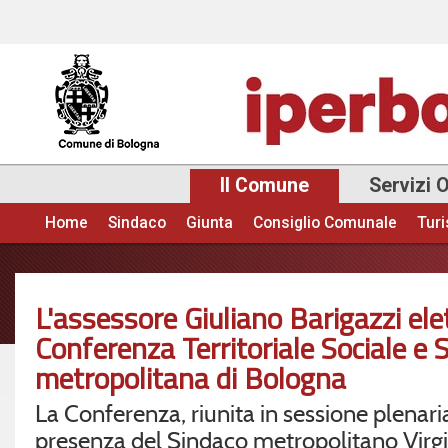
Sal
con
pri
Il Comune
Servizi 
Home
Sindaco
Giunta
Consiglio Comunale
Tur
Menu principale
L'assessore Giuliano Barigazzi ele
Conferenza Territoriale Sociale e 
metropolitana di Bologna
La Conferenza, riunita in sessione plenaria
presenza del Sindaco metropolitano Virg