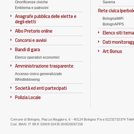
Onorificenze civiche
Savena
Emblema e patrocini
Rete civica Iperbol
Anagrafe pubblica delle elette e
BolognaWiFi
degli eletti
BolognAPPS
Albo Pretorio online
Elenco siti tema
Concorsi e avvisi
Dati monitorag
Bandi di gara
Art Bonus
Elenco operatori economici
Amministrazione trasparente
Accesso civico generalizzato
Whistleblowing
Società ed enti partecipati
Polizia Locale
Comune di Bologna, Piazza Maggiore, 6 - 40124 Bologna P.Iva 01232710374 Tele
Note
Cod. IBAN:
IT 88 R 02008 02435 000020067156