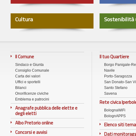
Cultura
Sostenibilità
Il Comune
Il tuo Quartiere
Sindaco e Giunta
Borgo Panigale-R
Consiglio Comunale
Navile
Carta dei valori
Porto-Saragozza
Uffici e sportelli
San Donato-San Vi
Bilanci
Santo Stefano
Onorificenze civiche
Savena
Emblema e patrocini
Rete civica Iperbol
Anagrafe pubblica delle elette e
BolognaWiFi
degli eletti
BolognAPPS
Albo Pretorio online
Elenco siti tema
Concorsi e avvisi
Dati monitorag