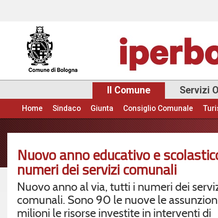
Sal
con
pri
Il Comune
Servizi 
Home
Sindaco
Giunta
Consiglio Comunale
Tur
Menu principale
Nuovo anno educativo e scolastico a
numeri dei servizi comunali
Nuovo anno al via, tutti i numeri dei servi
comunali. Sono 90 le nuove le assunzioni
milioni le risorse investite in interventi di