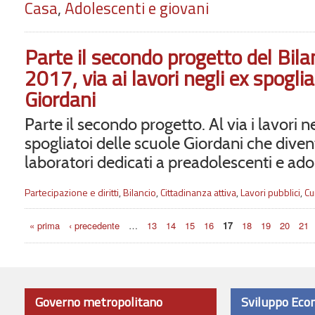
Casa
,
Adolescenti e giovani
Parte il secondo progetto del Bila
2017, via ai lavori negli ex spoglia
Giordani
Parte il secondo progetto. Al via i lavori n
spogliatoi delle scuole Giordani che dive
laboratori dedicati a preadolescenti e ado
Partecipazione e diritti
,
Bilancio
,
Cittadinanza attiva
,
Lavori pubblici
,
Cu
Pagine
« prima
‹ precedente
…
13
14
15
16
17
18
19
20
21
Governo metropolitano
Sviluppo Eco