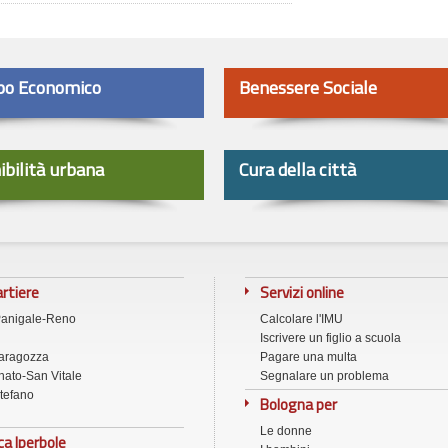
po Economico
Benessere Sociale
ibilità urbana
Cura della città
artiere
Servizi online
Panigale-Reno
Calcolare l'IMU
Iscrivere un figlio a scuola
aragozza
Pagare una multa
ato-San Vitale
Segnalare un problema
tefano
Bologna per
Le donne
ca Iperbole