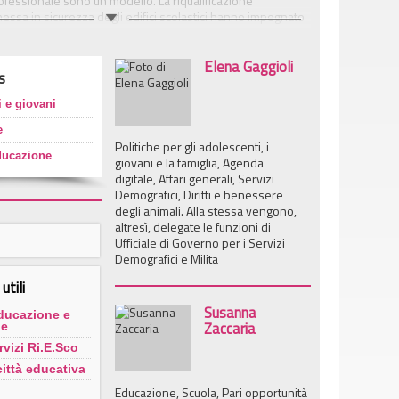
fessionale sono un modello. La riqualificazione
messa in sicurezza degli edifici scolastici hanno impegnato
 un valore di 7,1 milioni di euro. Nell’anno educativo 2013-
rti 3.220 posti di nido e sono 8.667 i bambini iscritti alle
Elena Gaggioli
. Dall’inizio del mandato i posti di scuola d’infanzia sono
s
unità con il sostanziale azzeramento della lista d’attesa.
 e giovani
le notizie e le informazioni relative alle iniziative ed ai
e scolastici.
e
Politiche per gli adolescenti, i
ducazione
giovani e la famiglia, Agenda
digitale, Affari generali, Servizi
Demografici, Diritti e benessere
degli animali. Alla stessa vengono,
altresì, delegate le funzioni di
Ufficiale di Governo per i Servizi
Demografici e Milita
utili
Susanna
ducazione e
Zaccaria
ne
rvizi Ri.E.Sco
ittà educativa
Educazione, Scuola, Pari opportunità