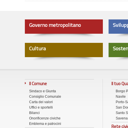
Governo metropolitano
Svilup
Cultura
Sosten
Il Comune
Il tuo Qu
Sindaco e Giunta
Borgo 
Consiglio Comunale
Navile
Carta dei valori
Porto-S
Uffici e sportelli
San Don
Bilanci
Santo S
Onorificenze civiche
Savena
Emblema e patrocini
Rete civi