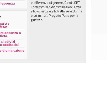
e differenze di genere, Diritti LGBT,
olescenza
Contrasto alle discriminazioni, Lotta
alla violenza e alla tratta sulle donne
e sui minori, Progetto Patto per la
e
giustizia.
goPA /
i MAV
re assenza o
dieta
 ai servizi
e scolastici
e dichiarazione