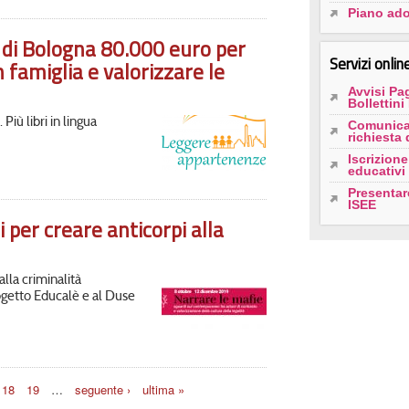
Piano ad
di Bologna 80.000 euro per
Servizi onlin
 famiglia e valorizzare le
Avvisi Pa
Bollettin
Più libri in lingua
Comunica
richiesta 
Iscrizione
educativi 
Presentar
ISEE
 per creare anticorpi alla
alla criminalità
progetto Educalè e al Duse
18
19
…
seguente ›
ultima »