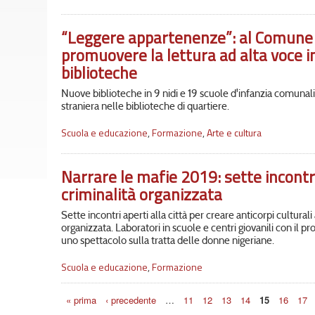
“Leggere appartenenze”: al Comune 
promuovere la lettura ad alta voce in
biblioteche
Nuove biblioteche in 9 nidi e 19 scuole d'infanzia comunali. 
straniera nelle biblioteche di quartiere.
Scuola e educazione
,
Formazione
,
Arte e cultura
Narrare le mafie 2019: sette incontri
criminalità organizzata
Sette incontri aperti alla città per creare anticorpi culturali 
organizzata. Laboratori in scuole e centri giovanili con il 
uno spettacolo sulla tratta delle donne nigeriane.
Scuola e educazione
,
Formazione
Pagine
« prima
‹ precedente
…
11
12
13
14
15
16
17