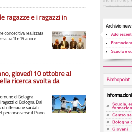
e formazione pro
energetica e la 
60 interventi per
e ragazze e i ragazzi in
2014 vengono offe
scuole d’infanzia
Archivio new
aumentati di 550 
gine conoscitiva realizzata
Adolescenti
In questa pagina 
a tra 11 e 19 anni e
servizi educativi 
Formazion
Scuola e e
ano, giovedì 10 ottobre al
ella ricerca svolta da
Bimbopoint
Informazioni 
 Comune di Bologna
 ragazzi di Bologna. Dai
Scuola, e
 di riflessione sui dati
formazio
l percorso verso il Piano
Centro se
Bologna c
Giovani