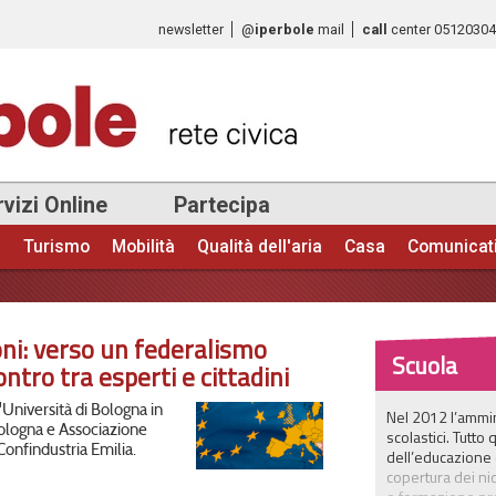
Salta al
newsletter
@
iperbole
mail
call
center
0512030
contenuto
principale
vizi Online
Partecipa
e
Turismo
Mobilità
Qualità dell'aria
Casa
Comunicat
ni: verso un federalismo
Scuola
ntro tra esperti e cittadini
Università di Bologna in
Nel 2012 l’ammin
Bologna e Associazione
scolastici. Tutt
Confindustria Emilia.
dell’educazione è 
copertura dei ni