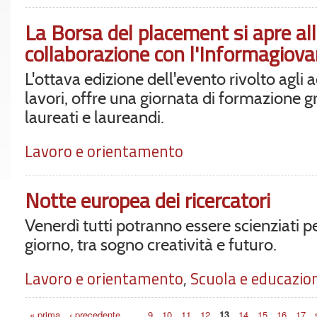
La Borsa del placement si apre alla
collaborazione con l'Informagiova
L'ottava edizione dell'evento rivolto agli a
lavori, offre una giornata di formazione g
laureati e laureandi.
Lavoro e orientamento
Notte europea dei ricercatori
Venerdì tutti potranno essere scienziati p
giorno, tra sogno creatività e futuro.
Lavoro e orientamento
,
Scuola e educazio
Pagine
« prima
‹ precedente
…
9
10
11
12
13
14
15
16
17