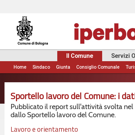
Sal
con
pri
Il Comune
Servizi 
Home
Sindaco
Giunta
Consiglio Comunale
Tur
Menu principale
Sportello lavoro del Comune: i dati
Pubblicato il report sull'attività svolta ne
dallo Sportello lavoro del Comune.
Lavoro e orientamento