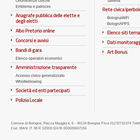
Onorificenze civiche
Savena
Emblema e patrocini
Rete civica Iperbol
Anagrafe pubblica delle elette e
BolognaWiFi
degli eletti
BolognAPPS
Albo Pretorio online
Elenco siti tema
Concorsi e avvisi
Dati monitorag
Bandi di gara
Art Bonus
Elenco operatori economici
Amministrazione trasparente
Accesso civico generalizzato
Whistleblowing
Società ed enti partecipati
Polizia Locale
Comune di Bologna, Piazza Maggiore, 6 - 40124 Bologna P.Iva 01232710374 Tele
Note
Cod. IBAN:
IT 88 R 02008 02435 000020067156