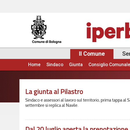
Il Comune
Ser
Home
Sindaco
Giunta
Consiglio Comunal
Menu principale
La giunta al Pilastro
Sindaco e assessori al lavoro sul territorio, prima tappa al
settembre si replica al Navile.
Dal 20 luglio aperta la prenotazione p