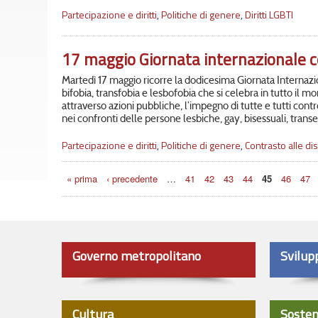
Partecipazione e diritti
,
Politiche di genere
,
Diritti LGBTI
17 maggio Giornata internazionale c
Martedì 17 maggio ricorre la dodicesima Giornata Internazi
bifobia, transfobia e lesbofobia che si celebra in tutto il 
attraverso azioni pubbliche, l’impegno di tutte e tutti cont
nei confronti delle persone lesbiche, gay, bisessuali, trans
Partecipazione e diritti
,
Politiche di genere
,
Contrasto alle di
Pagine
« prima
‹ precedente
…
41
42
43
44
45
46
47
Governo metropolitano
Svilup
Cultura
Sosten