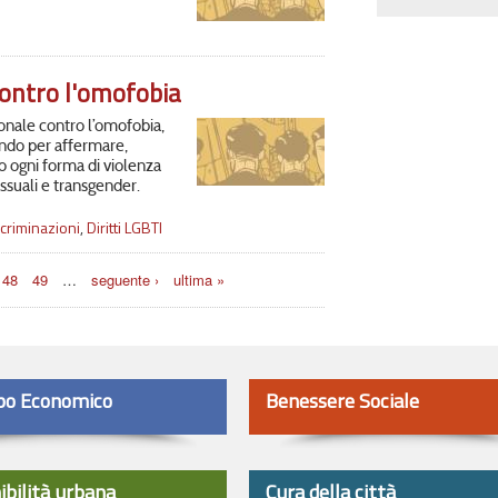
ontro l'omofobia
onale contro l’omofobia,
mondo per affermare,
ro ogni forma di violenza
essuali e transgender.
scriminazioni
,
Diritti LGBTI
48
49
…
seguente ›
ultima »
po Economico
Benessere Sociale
ibilità urbana
Cura della città