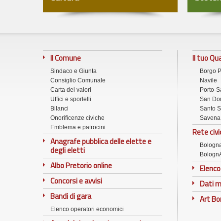
Il Comune
Il tuo Qu
Sindaco e Giunta
Borgo 
Consiglio Comunale
Navile
Carta dei valori
Porto-S
Uffici e sportelli
San Don
Bilanci
Santo S
Onorificenze civiche
Savena
Emblema e patrocini
Rete civi
Anagrafe pubblica delle elette e
Bologn
degli eletti
Bologn
Albo Pretorio online
Elenco
Concorsi e avvisi
Dati m
Bandi di gara
Art B
Elenco operatori economici