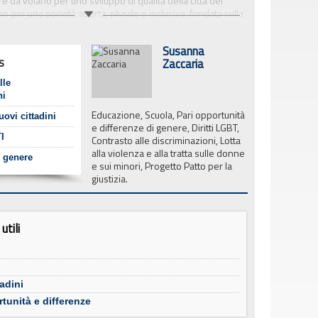
e da volano per uno sviluppo di qualità della città del
no per una società aperta, plurale e inclusiva, fondata sulla
to.
le notizie e le informazioni relative alle iniziative ed ai
Susanna
al la promozione delle pari opportunità in tutti i campi della
s
Zaccaria
tà locale, alla valorizzazione delle differenze (di genere, di
orientamento sessuale, di religione, di appartenenza
lle
 e abilità psico-fisica), al contrasto alla violenza contro le
ni
, alla promozione dei diritti delle persone lgbti, al
Educazione, Scuola, Pari opportunità
ualsiasi forma di discriminazione.
nuovi cittadini
e differenze di genere, Diritti LGBT,
I
Contrasto alle discriminazioni, Lotta
alla violenza e alla tratta sulle donne
i genere
e sui minori, Progetto Patto per la
giustizia.
utili
adini
rtunità e differenze