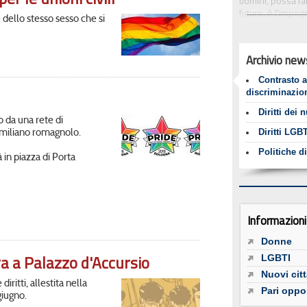
uomini, possa far
futuro, è l'impeg
 dello stesso sesso che si
cultura del rispet
In questa pagina 
progetti relativi 
Archivio new
vita della comuni
generazione, di 
Contrasto a
etnica, di cultura
discriminazio
donne e di genere
superamento di q
Diritti dei 
o da una rete di
Diritti LGBT
 emiliano romagnolo.
Politiche d
 in piazza di Porta
Informazioni 
Donne
ra a Palazzo d'Accursio
LGBTI
Nuovi citt
iritti, allestita nella
Pari oppo
giugno.