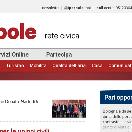
Salta al
newsletter
@
iperbole
mail
call
center
0512030
contenuto
principale
vizi Online
Partecipa
e
Turismo
Mobilità
Qualità dell'aria
Casa
Comunicat
Pari oppo
 San Donato. Martedì 6
Bologna è da sem
diritti delle per
contrasto alla vi
punto di vista di
er le unioni civili