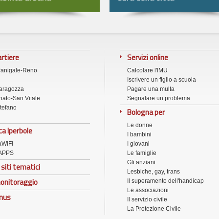
artiere
Servizi online
Panigale-Reno
Calcolare l'IMU
Iscrivere un figlio a scuola
aragozza
Pagare una multa
ato-San Vitale
Segnalare un problema
tefano
Bologna per
Le donne
ca Iperbole
I bambini
aWiFi
I giovani
APPS
Le famiglie
Gli anziani
 siti tematici
Lesbiche, gay, trans
onitoraggio
Il superamento dell'handicap
Le associazioni
onus
Il servizio civile
La Protezione Civile