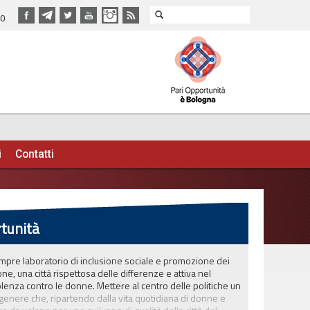
40
i
Contatti
rtunità
pre laboratorio di inclusione sociale e promozione dei
sone, una città rispettosa delle differenze e attiva nel
olenza contro le donne. Mettere al centro delle politiche un
 genere che, ripartendo dalla vita quotidiana di donne e