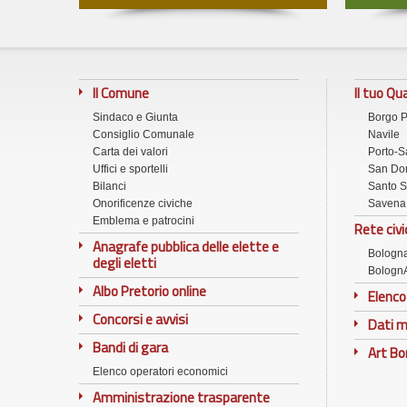
Il Comune
Il tuo Qu
Sindaco e Giunta
Borgo 
Consiglio Comunale
Navile
Carta dei valori
Porto-S
Uffici e sportelli
San Don
Bilanci
Santo S
Onorificenze civiche
Savena
Emblema e patrocini
Rete civi
Anagrafe pubblica delle elette e
Bologn
degli eletti
Bologn
Albo Pretorio online
Elenco
Concorsi e avvisi
Dati m
Bandi di gara
Art B
Elenco operatori economici
Amministrazione trasparente