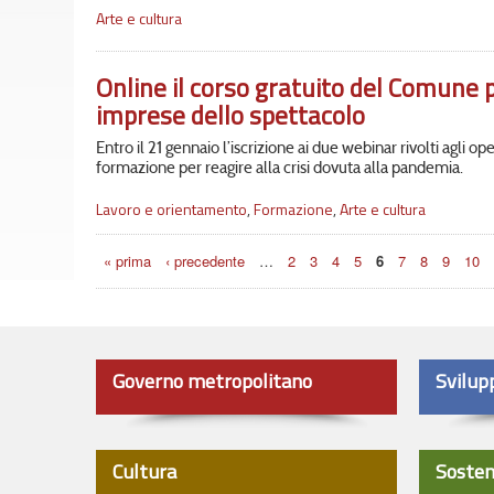
Arte e cultura
Online il corso gratuito del Comune p
imprese dello spettacolo
Entro il 21 gennaio l’iscrizione ai due webinar rivolti agli op
formazione per reagire alla crisi dovuta alla pandemia.
Lavoro e orientamento
,
Formazione
,
Arte e cultura
Pagine
« prima
‹ precedente
…
2
3
4
5
6
7
8
9
10
Governo metropolitano
Svilup
Cultura
Sosten