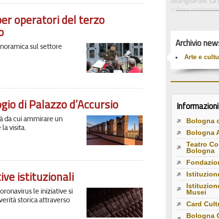
avanguardie. La s
cultura contempor
er operatori del terzo
L’idea che la cul
diritto per tutti 
o
occupazione e ins
Archivio new
sempre le politich
panoramica sul settore
sull’intero bilanc
Arte e cultu
In questa pagina l
servizi culturali.
istituzioni cultu
tempo reale su qu
logio di Palazzo d’Accursio
Informazioni 
ttà da cui ammirare un
Bologna c
a visita.
Bologna 
Teatro Co
Bologna
Fondazio
ve istituzionali
Istituzion
Istituzio
onavirus le iniziative si
Musei
verità storica attraverso
Card Cult
Bologna C