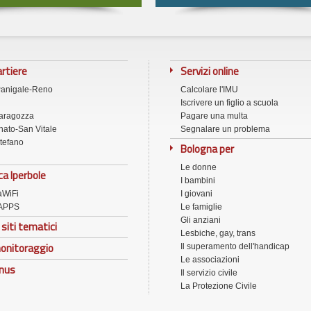
artiere
Servizi online
Panigale-Reno
Calcolare l'IMU
Iscrivere un figlio a scuola
aragozza
Pagare una multa
ato-San Vitale
Segnalare un problema
tefano
Bologna per
Le donne
ca Iperbole
I bambini
aWiFi
I giovani
APPS
Le famiglie
Gli anziani
 siti tematici
Lesbiche, gay, trans
onitoraggio
Il superamento dell'handicap
Le associazioni
onus
Il servizio civile
La Protezione Civile