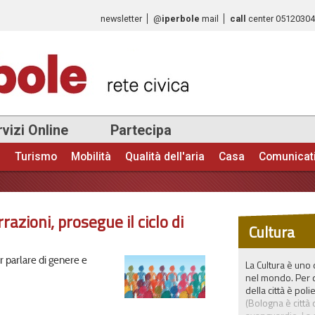
Salta al
newsletter
@
iperbole
mail
call
center
0512030
contenuto
principale
vizi Online
Partecipa
e
Turismo
Mobilità
Qualità dell'aria
Casa
Comunicat
zioni, prosegue il ciclo di
Cultura
r parlare di genere e
La Cultura è uno
nel mondo. Per qu
della città è pol
(Bologna è città