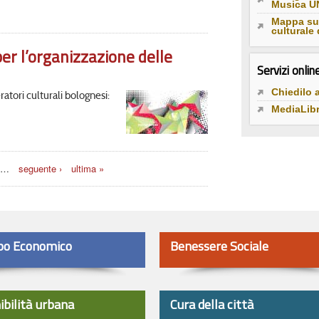
Musica 
Mappa sul
culturale 
er l’organizzazione delle
Servizi onlin
Chiedilo a
eratori culturali bolognesi:
MediaLib
…
seguente ›
ultima »
po Economico
Benessere Sociale
ibilità urbana
Cura della città