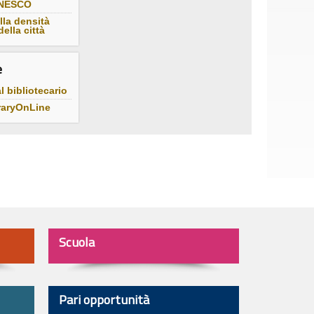
UNESCO
la densità
della città
e
l bibliotecario
raryOnLine
Scuola
Pari opportunità