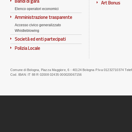
Bandi di gara
Art Bonus
Elenco operatori economici
Amministrazione trasparente
Accesso civico generalizzato
Whistleblowing
Società ed enti partecipati
Polizia Locale
Comune di Bologna, Piazza Maggiore, 6 - 40124 Bologna P.Iva 01232710374 Tele
Note
Cod. IBAN:
IT 88 R 02008 02435 000020067156