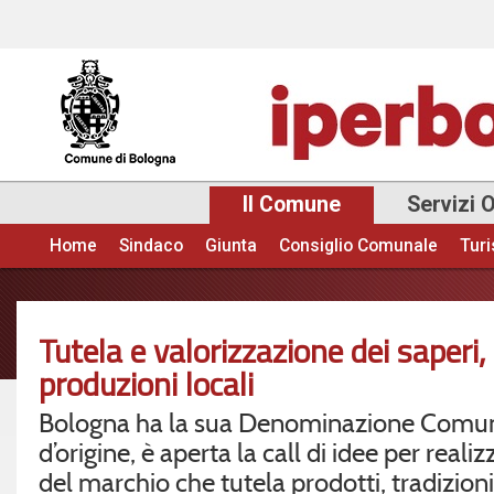
Sal
con
pri
Il Comune
Servizi 
Home
Sindaco
Giunta
Consiglio Comunale
Tur
Menu principale
Tutela e valorizzazione dei saperi, 
produzioni locali
Bologna ha la sua Denominazione Comu
d’origine, è aperta la call di idee per realiz
del marchio che tutela prodotti, tradizioni