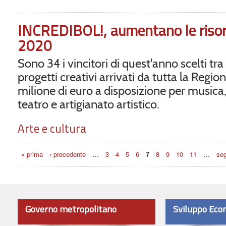
INCREDIBOL!, aumentano le risorse
2020
Sono 34 i vincitori di quest'anno scelti tra
progetti creativi arrivati da tutta la Regi
milione di euro a disposizione per musica
teatro e artigianato artistico.
Arte e cultura
Pagine
« prima
‹ precedente
…
3
4
5
6
7
8
9
10
11
…
seg
Governo metropolitano
Sviluppo Eco