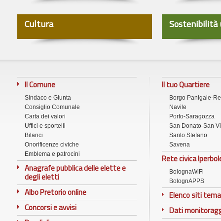
Cultura
Sostenibilità
Il Comune
Il tuo Quartiere
Sindaco e Giunta
Borgo Panigale-R
Consiglio Comunale
Navile
Carta dei valori
Porto-Saragozza
Uffici e sportelli
San Donato-San Vi
Bilanci
Santo Stefano
Onorificenze civiche
Savena
Emblema e patrocini
Rete civica Iperbol
Anagrafe pubblica delle elette e
BolognaWiFi
degli eletti
BolognAPPS
Albo Pretorio online
Elenco siti tema
Concorsi e avvisi
Dati monitorag