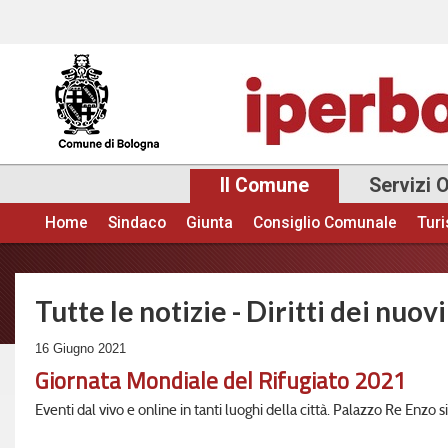
Sal
con
pri
Il Comune
Servizi 
Home
Sindaco
Giunta
Consiglio Comunale
Tur
Menu principale
Tutte le notizie - Diritti dei nuovi
16 Giugno 2021
Giornata Mondiale del Rifugiato 2021
Eventi dal vivo e online in tanti luoghi della città. Palazzo Re Enzo si