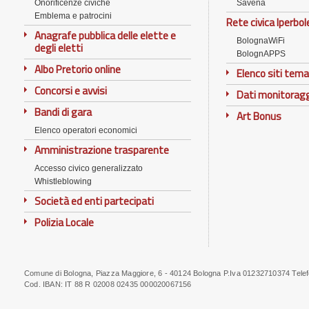
Onorificenze civiche
Savena
Emblema e patrocini
Rete civica Iperbol
Anagrafe pubblica delle elette e
BolognaWiFi
degli eletti
BolognAPPS
Albo Pretorio online
Elenco siti tema
Concorsi e avvisi
Dati monitorag
Bandi di gara
Art Bonus
Elenco operatori economici
Amministrazione trasparente
Accesso civico generalizzato
Whistleblowing
Società ed enti partecipati
Polizia Locale
Comune di Bologna, Piazza Maggiore, 6 - 40124 Bologna P.Iva 01232710374 Tele
Note
Cod. IBAN:
IT 88 R 02008 02435 000020067156