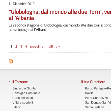
11 Dicembre 2019
"Globologna, dal mondo alle due Torri", v
all'Albania
La seconda stagione di Globologna, dal mondo alle due torri si con
nuovi bolognesi: l'Albania.
Pagine
1
2
3
4
prossima ›
ultima »
Il Comune
Il tuo Quartiere
Sindaco e Giunta
Borgo Panigale-R
Consiglio Comunale
Navile
Carta dei valori
Porto-Saragozza
Uffici e sportelli
San Donato-San Vi
Bilanci
Santo Stefano