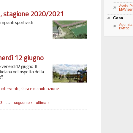
Avvisi Pa
MAV serv
i, stagione 2020/2021
Casa
mpianti sportivi di
Agenzia 
l'Affitto
enerdì 12 giugno
o venerdì 12 giugno. Il
idiana nel rispetto della
".
 intervento
,
Cura e manutenzione
13
…
seguente ›
ultima »