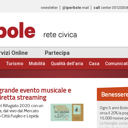
Salta al
newsletter
@
iperbole
mail
call
center
0512030
contenuto
principale
vizi Online
Partecipa
e
Turismo
Mobilità
Qualità dell'aria
Casa
Comunicat
 grande evento musicale e
Benessere
iretta streaming
el Rifugiato 2020 con un
Ogni 5 anni Bol
, dal vivo dal Mercato
circa il 20% la p
 Città Fusjiko e Lepida
15.000 nuove pe
Le famiglie comp