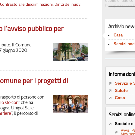
quelle di due co
Contrasto alle discriminazioni
,
Diritti dei nuovi
famiglie cresce i
reddito sono for
centomila anziani
diminuiscono i so
Archivio new
o l’avviso pubblico per
disoccupazione e 
i trent’anni anni 
Casa
dei servizi soci
Prima di tutto le
Servizi soci
tributo. Il Comune
(nonostante i tag
17 giugno 2020.
tempo.
In questa pagina l
benessere e alla
Informazioni 
Casa, sanità, ser
Comune per i progetti di
sui quali si misu
Servizi e 
Salute
 trasporto di persone con
Casa
“
Io sto con
” che ha
ogna, Unipol Sai e
Servizi onlin
rriere
”, il percorso di
.
Sociale e
Avvisi Pa
MAV serv