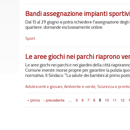
Bandi assegnazione impianti sportiv
Dal 15 al 29 giugno si potrà richiedere l'assegnazione degli i
quartiere: domande esclusivamente online.
Sport
Le aree giochi nei parchi riaprono v
Le aree giochi nei parchi e nei giardini della città riaprirann
Comune investe risorse proprie per garantire la pulizia quot
normativa. Il Sindaco: "La salute dei bambini al primo posto
Adolescenti e giovani
,
Ambiente e verde
,
Sicurezza e pronto
Pagine
« prima
‹ precedente
…
5
6
7
8
9
10
11
12