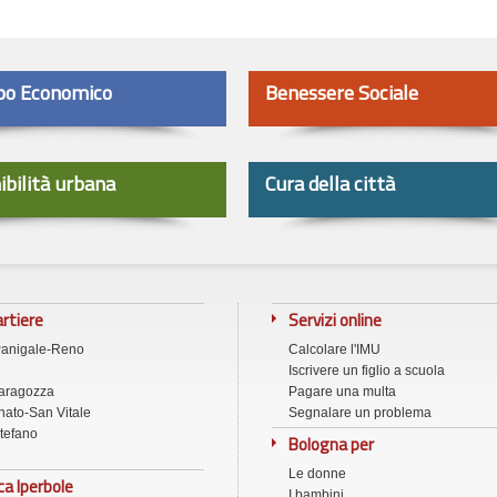
po Economico
Benessere Sociale
ibilità urbana
Cura della città
artiere
Servizi online
Panigale-Reno
Calcolare l'IMU
Iscrivere un figlio a scuola
aragozza
Pagare una multa
ato-San Vitale
Segnalare un problema
tefano
Bologna per
Le donne
ca Iperbole
I bambini