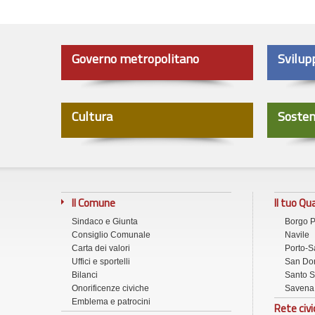
Governo metropolitano
Svilup
Cultura
Sosten
Il Comune
Il tuo Qu
Sindaco e Giunta
Borgo 
Consiglio Comunale
Navile
Carta dei valori
Porto-S
Uffici e sportelli
San Don
Bilanci
Santo S
Onorificenze civiche
Savena
Emblema e patrocini
Rete civi