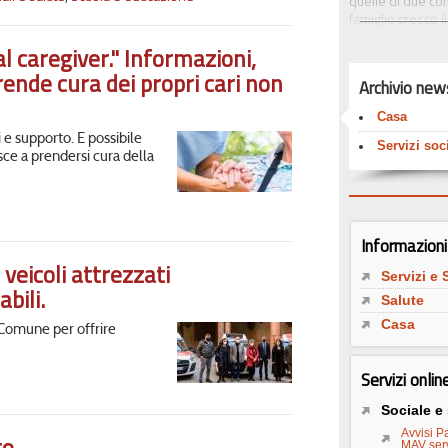
quelle di due co
famiglie cresce i
reddito sono for
al caregiver." Informazioni,
centomila anziani
diminuiscono i so
rende cura dei propri cari non
Archivio new
disoccupazione e 
i trent’anni anni 
Casa
dei servizi soci
 e supporto. È possibile
Prima di tutto le
Servizi soci
esce a prendersi cura della
(nonostante i tag
tempo.
In questa pagina l
benessere e alla
Informazioni 
Casa, sanità, ser
eicoli attrezzati
sui quali si misu
Servizi e 
bili.
Salute
Casa
 Comune per offrire
Servizi onlin
Sociale e
Avvisi Pa
to
MAV serv