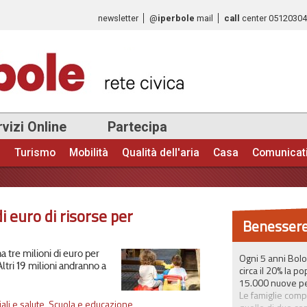
Salta al
newsletter
@
iperbole
mail
call
center
0512030
contenuto
principale
vizi Online
Partecipa
e
Turismo
Mobilità
Qualità dell'aria
Casa
Comunicat
 euro di risorse per
Benessere
a tre milioni di euro per
Ogni 5 anni Bol
 Altri 19 milioni andranno a
circa il 20% la p
15.000 nuove pe
Le famiglie comp
ali e salute
,
Scuola e educazione