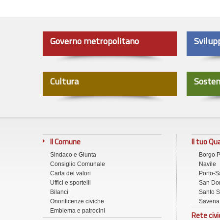
Governo metropolitano
Svilup
Cultura
Sosten
Il Comune
Il tuo Qu
Sindaco e Giunta
Borgo 
Consiglio Comunale
Navile
Carta dei valori
Porto-S
Uffici e sportelli
San Don
Bilanci
Santo S
Onorificenze civiche
Savena
Emblema e patrocini
Rete civi