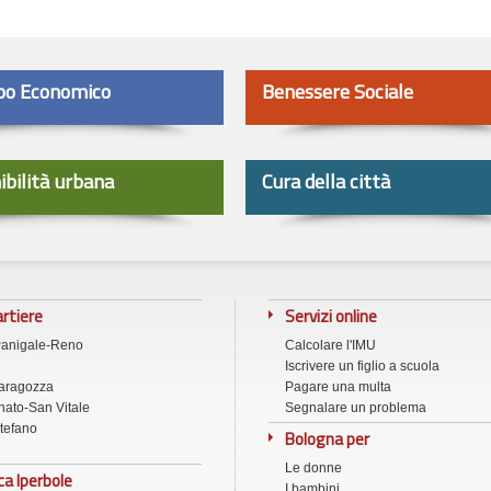
po Economico
Benessere Sociale
ibilità urbana
Cura della città
artiere
Servizi online
Panigale-Reno
Calcolare l'IMU
Iscrivere un figlio a scuola
aragozza
Pagare una multa
ato-San Vitale
Segnalare un problema
tefano
Bologna per
Le donne
ca Iperbole
I bambini