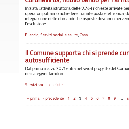
Iniziata l’attività istruttoria delle 9.764 richieste arrivate per
operatori potranno richiedere, tramite posta elettronica,
integrazione delle domande. Le risposte dovranno pervenir
l'esclusione.
Bilancio
,
Servizi sociali e salute
,
Casa
Il Comune supporta chi si prende cur
autosufficiente
Dal primo marzo 2021 entra nel vivo il progetto del Comu
dei caregiver familiari.
Servizi sociali e salute
Pagine
« prima
‹ precedente
1
2
3
4
5
6
7
8
9
…
s