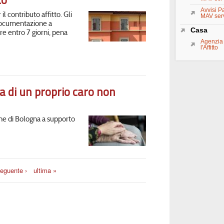
Avvisi Pa
 il contributo affitto. Gli
MAV serv
 documentazione a
Casa
e entro 7 giorni, pena
Agenzia 
l'Affitto
a di un proprio caro non
ne di Bologna a supporto
eguente ›
ultima »