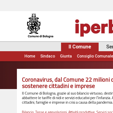
Il Comune
Ser
Home
Sindaco
Giunta
Consiglio Comunal
Menu principale
Coronavirus, dal Comune 22 milioni di
sostenere cittadini e imprese
Il Comune di Bologna, grazie al suo bilancio virtuoso, destin
abbattere le tariffe di nidi e servizi educativi per l'infanzia.
cittadini, famiglie e imprese in crisi a causa della pandemia.
Bilancio
,
Tasse e agevolazioni
,
Attività produttive
,
Servizi soci