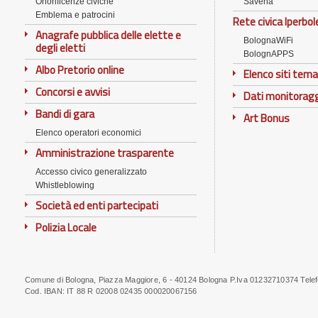
Onorificenze civiche
Savena
Emblema e patrocini
Rete civica Iperbol
Anagrafe pubblica delle elette e
BolognaWiFi
degli eletti
BolognAPPS
Albo Pretorio online
Elenco siti tema
Concorsi e avvisi
Dati monitorag
Bandi di gara
Art Bonus
Elenco operatori economici
Amministrazione trasparente
Accesso civico generalizzato
Whistleblowing
Società ed enti partecipati
Polizia Locale
Comune di Bologna, Piazza Maggiore, 6 - 40124 Bologna P.Iva 01232710374 Tele
Note
Cod. IBAN:
IT 88 R 02008 02435 000020067156