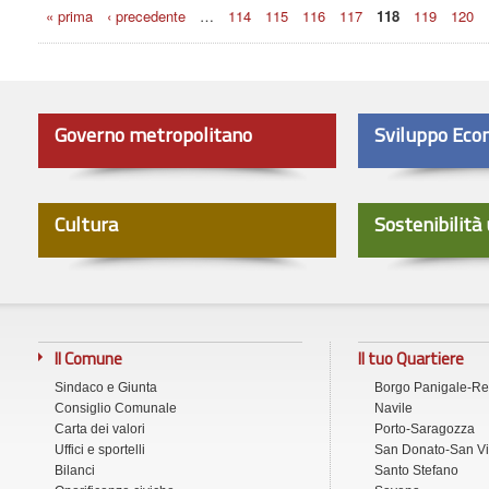
Pagine
« prima
‹ precedente
…
114
115
116
117
118
119
120
Governo metropolitano
Sviluppo Eco
Cultura
Sostenibilità
Il Comune
Il tuo Quartiere
Sindaco e Giunta
Borgo Panigale-R
Consiglio Comunale
Navile
Carta dei valori
Porto-Saragozza
Uffici e sportelli
San Donato-San Vi
Bilanci
Santo Stefano