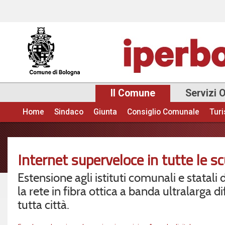
Sal
con
pri
Il Comune
Servizi 
Home
Sindaco
Giunta
Consiglio Comunale
Tur
Menu principale
Internet superveloce in tutte le s
Estensione agli istituti comunali e statali
la rete in fibra ottica a banda ultralarga di
tutta città.