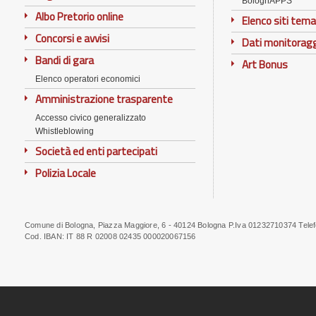
BolognAPPS
Albo Pretorio online
Elenco siti tema
Concorsi e avvisi
Dati monitorag
Bandi di gara
Art Bonus
Elenco operatori economici
Amministrazione trasparente
Accesso civico generalizzato
Whistleblowing
Società ed enti partecipati
Polizia Locale
Comune di Bologna, Piazza Maggiore, 6 - 40124 Bologna P.Iva 01232710374 Tele
Note
Cod. IBAN:
IT 88 R 02008 02435 000020067156