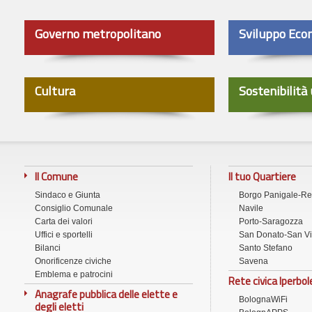
Governo metropolitano
Sviluppo Eco
Cultura
Sostenibilità
Il Comune
Il tuo Quartiere
Sindaco e Giunta
Borgo Panigale-R
Consiglio Comunale
Navile
Carta dei valori
Porto-Saragozza
Uffici e sportelli
San Donato-San Vi
Bilanci
Santo Stefano
Onorificenze civiche
Savena
Emblema e patrocini
Rete civica Iperbol
Anagrafe pubblica delle elette e
BolognaWiFi
degli eletti