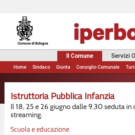
Sal
con
pri
Il Comune
Servizi 
Home
Sindaco
Giunta
Consiglio Comunale
Tur
Menu principale
Istruttoria Pubblica Infanzia
Il 18, 25 e 26 giugno dalle 9.30 seduta in 
streaming.
Scuola e educazione