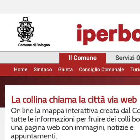
Sal
con
pri
Il Comune
Servizi 
Home
Sindaco
Giunta
Consiglio Comunale
Tur
Menu principale
La collina chiama la città via web
On line la mappa interattiva creata dal
tutte le informazioni per fruire dei colli b
una pagina web con immagini, notizie e
appuntamenti.