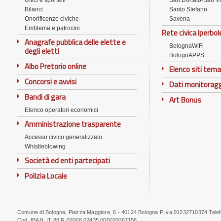
Uffici e sportelli
San Donato-San Vi
Bilanci
Santo Stefano
Onorificenze civiche
Savena
Emblema e patrocini
Rete civica Iperbol
Anagrafe pubblica delle elette e
BolognaWiFi
degli eletti
BolognAPPS
Albo Pretorio online
Elenco siti tema
Concorsi e avvisi
Dati monitorag
Bandi di gara
Art Bonus
Elenco operatori economici
Amministrazione trasparente
Accesso civico generalizzato
Whistleblowing
Società ed enti partecipati
Polizia Locale
Comune di Bologna, Piazza Maggiore, 6 - 40124 Bologna P.Iva 01232710374 Tele
Note
Cod. IBAN:
IT 88 R 02008 02435 000020067156