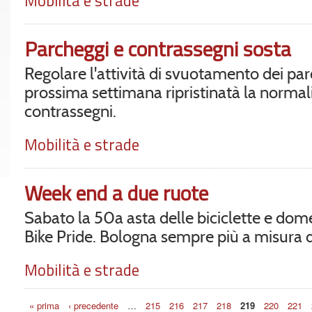
Mobilità e strade
Parcheggi e contrassegni sosta
Regolare l'attività di svuotamento dei par
prossima settimana ripristinatà la normalità
contrassegni.
Mobilità e strade
Week end a due ruote
Sabato la 50a asta delle biciclette e dome
Bike Pride. Bologna sempre più a misura d
Mobilità e strade
Pagine
« prima
‹ precedente
…
215
216
217
218
219
220
221