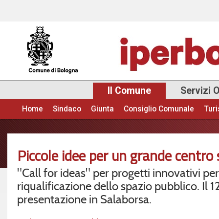
Sal
con
pri
Il Comune
Servizi 
Home
Sindaco
Giunta
Consiglio Comunale
Tur
Menu principale
Piccole idee per un grande centro 
"Call for ideas" per progetti innovativi per
riqualificazione dello spazio pubblico. Il 
presentazione in Salaborsa.