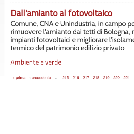
Dall'amianto al fotovoltaico
Comune, CNA e Unindustria, in campo p
rimuovere l'amianto dai tetti di Bologna, 
impianti fotovoltaici e migliorare l'isola
termico del patrimonio edilizio privato.
Ambiente e verde
Pagine
« prima
‹ precedente
…
215
216
217
218
219
220
221