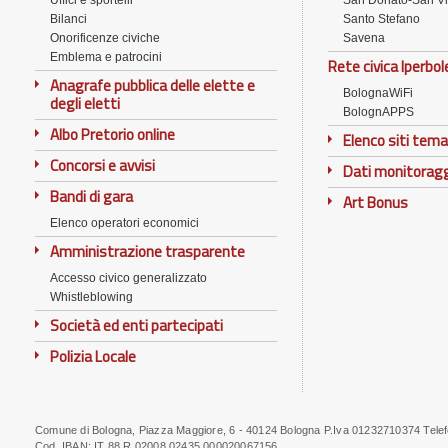
Uffici e sportelli
San Donato-San Vi
Bilanci
Santo Stefano
Onorificenze civiche
Savena
Emblema e patrocini
Rete civica Iperbol
Anagrafe pubblica delle elette e
BolognaWiFi
degli eletti
BolognAPPS
Albo Pretorio online
Elenco siti tema
Concorsi e avvisi
Dati monitorag
Bandi di gara
Art Bonus
Elenco operatori economici
Amministrazione trasparente
Accesso civico generalizzato
Whistleblowing
Società ed enti partecipati
Polizia Locale
Comune di Bologna, Piazza Maggiore, 6 - 40124 Bologna P.Iva 01232710374 Tele
Note
Cod. IBAN:
IT 88 R 02008 02435 000020067156