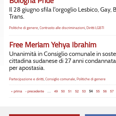
Bologna Pride
Il 28 giugno sfila l'orgoglio Lesbico, Gay, 
Trans.
Politiche di genere
,
Contrasto alle discriminazioni
,
Diritti LGBTI
Free Meriam Yehya Ibrahim
Unanimità in Consiglio comunale in soste
cittadina sudanese di 27 anni condannat
per apostasia.
Partecipazione e diritti
,
Consiglio comunale
,
Politiche di genere
Pagine
« prima
‹ precedente
…
49
50
51
52
53
54
55
56
57