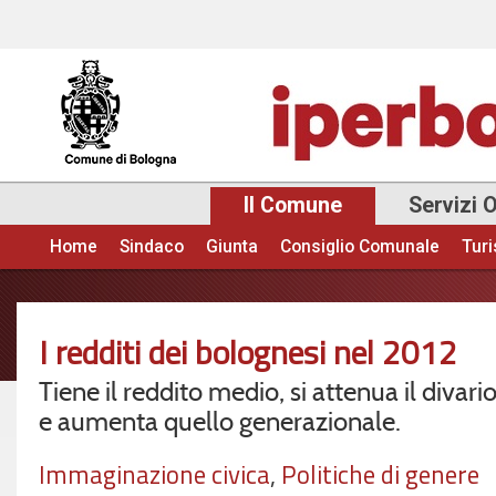
Sal
con
pri
Il Comune
Servizi 
Home
Sindaco
Giunta
Consiglio Comunale
Tur
Menu principale
I redditi dei bolognesi nel 2012
Tiene il reddito medio, si attenua il divari
e aumenta quello generazionale.
Immaginazione civica
,
Politiche di genere