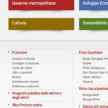
Governo metropolitano
Sviluppo Eco
Cultura
Sostenibilità
Il Comune
Il tuo Quartiere
Sindaco e Giunta
Borgo Panigale-R
Consiglio Comunale
Navile
Carta dei valori
Porto-Saragozza
Uffici e sportelli
San Donato-San Vi
Bilanci
Santo Stefano
Onorificenze civiche
Savena
Emblema e patrocini
Rete civica Iperbol
Anagrafe pubblica delle elette e
BolognaWiFi
degli eletti
BolognAPPS
Albo Pretorio online
Elenco siti tema