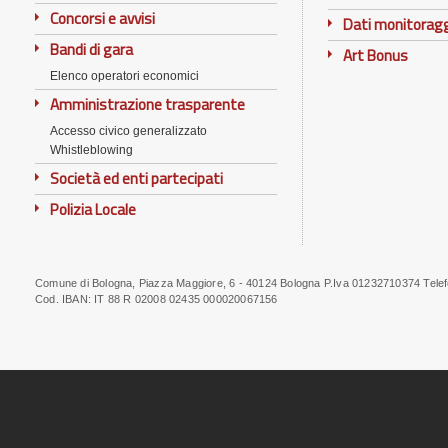
Concorsi e avvisi
Dati monitorag
Bandi di gara
Art Bonus
Elenco operatori economici
Amministrazione trasparente
Accesso civico generalizzato
Whistleblowing
Società ed enti partecipati
Polizia Locale
Comune di Bologna, Piazza Maggiore, 6 - 40124 Bologna P.Iva 01232710374 Tele
Note
Cod. IBAN:
IT 88 R 02008 02435 000020067156