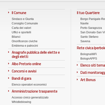
Il Comune
Il tuo Quartiere
Sindaco e Giunta
Borgo Panigale-R
Consiglio Comunale
Navile
Carta dei valori
Porto-Saragozza
Uffici e sportelli
San Donato-San Vi
Bilanci
Santo Stefano
Onorificenze civiche
Savena
Emblema e patrocini
Rete civica Iperbol
Anagrafe pubblica delle elette e
BolognaWiFi
degli eletti
BolognAPPS
Albo Pretorio online
Elenco siti tema
Concorsi e avvisi
Dati monitorag
Bandi di gara
Art Bonus
Elenco operatori economici
Amministrazione trasparente
Accesso civico generalizzato
Whistleblowing