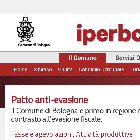
Sal
con
pri
Il Comune
Servizi 
Home
Sindaco
Giunta
Consiglio Comunale
Tur
Menu principale
Patto anti-evasione
Il Comune di Bologna è primo in regione 
contrasto all'evasione fiscale.
Tasse e agevolazioni
,
Attività produttive