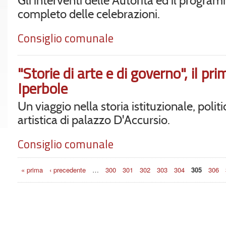
Gli interventi delle Autorità ed il progra
completo delle celebrazioni.
Consiglio comunale
"Storie di arte e di governo", il pr
Iperbole
Un viaggio nella storia istituzionale, politi
artistica di palazzo D'Accursio.
Consiglio comunale
Pagine
« prima
‹ precedente
…
300
301
302
303
304
305
306