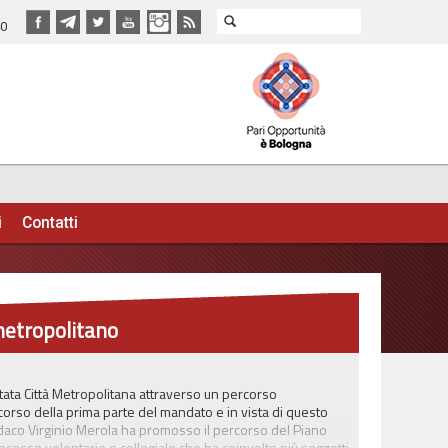
40
i
Contatti
etropolitano
ata Città Metropolitana attraverso un percorso
 corso della prima parte del mandato e in vista di questo
indaco Virginio Merola ha promosso il percorso del Piano
ocesso volontario e collegiale che ha coinvolto più soggetti