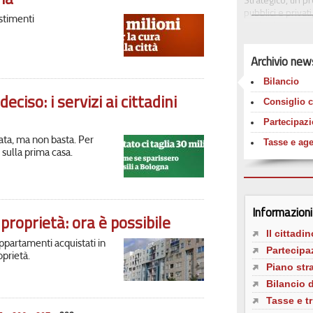
pubblici e privat
estimenti
territorio. I pro
punto di riferim
Archivio new
In questa pagina 
strategici ed alle
Bilancio
aperto (open data
iso: i servizi ai cittadini
e agevolazioni, 
Consiglio 
Consiglio Comun
Partecipazio
ata, ma non basta. Per
Tasse e age
 sulla prima casa.
Informazioni 
 proprietà: ora è possibile
Il cittadin
appartamenti acquistati in
Partecipaz
oprietà.
Piano str
Bilancio
Tasse e tr