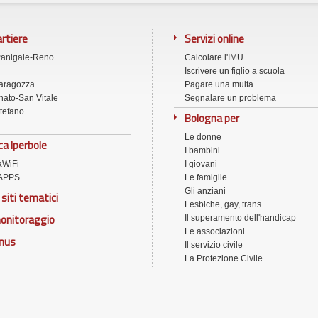
artiere
Servizi online
Panigale-Reno
Calcolare l'IMU
Iscrivere un figlio a scuola
aragozza
Pagare una multa
ato-San Vitale
Segnalare un problema
tefano
Bologna per
Le donne
ca Iperbole
I bambini
aWiFi
I giovani
APPS
Le famiglie
Gli anziani
 siti tematici
Lesbiche, gay, trans
onitoraggio
Il superamento dell'handicap
Le associazioni
onus
Il servizio civile
La Protezione Civile