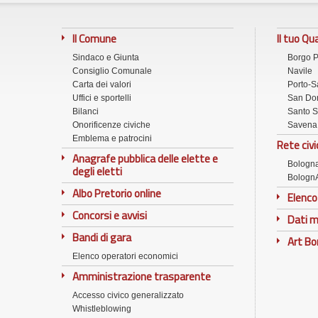
Il Comune
Il tuo Qu
Sindaco e Giunta
Borgo 
Consiglio Comunale
Navile
Carta dei valori
Porto-S
Uffici e sportelli
San Don
Bilanci
Santo S
Onorificenze civiche
Savena
Emblema e patrocini
Rete civi
Anagrafe pubblica delle elette e
Bologn
degli eletti
Bologn
Albo Pretorio online
Elenco
Concorsi e avvisi
Dati m
Bandi di gara
Art B
Elenco operatori economici
Amministrazione trasparente
Accesso civico generalizzato
Whistleblowing