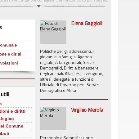
i, teso alla definizione di una visione del futuro del nostro
getti e le prospettive contenuti nel Piano rappresentano un
ento per la comunità metropolitana bolognese.
Elena Gaggioli
s
tutte le notizie e le informazioni relative ai progetti
 attività istituzionali della municipalità, anche in formato
): servizi al cittadino, bilancio e società partecipate, tasse
quartieri e riforma del decentramento, rapporti tra Giunta e
comunale
ale.
Politiche per gli adolescenti, i
ne e diritti
giovani e la famiglia, Agenda
digitale, Affari generali, Servizi
volazioni
Demografici, Diritti e benessere
degli animali. Alla stessa vengono,
altresì, delegate le funzioni di
Ufficiale di Governo per i Servizi
Demografici e Milita
utili
o
Virginio Merola
ioni e diritti
ategico
 del Comune
ibuti
Personale e Semplificazione