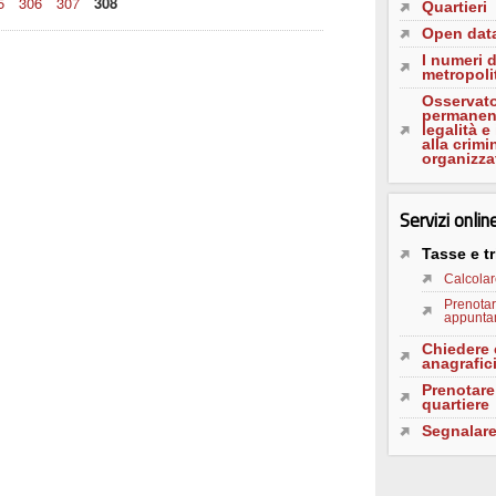
5
306
307
308
Quartieri
Open dat
I numeri 
metropoli
Osservato
permanent
legalità e
alla crimi
organizza
Servizi onlin
Tasse e tr
Calcolar
Prenotar
appuntam
Chiedere c
anagrafic
Prenotare
quartiere
Segnalar