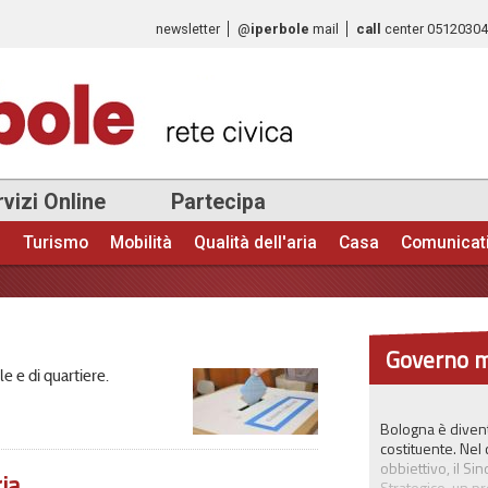
Salta al
newsletter
@
iperbole
mail
call
center
0512030
contenuto
principale
vizi Online
Partecipa
e
Turismo
Mobilità
Qualità dell'aria
Casa
Comunicat
Governo m
e e di quartiere.
Bologna è divent
costituente. Nel
obbiettivo, il S
ia
Strategico, un pr