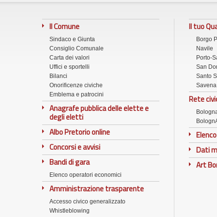
Il Comune
Il tuo Qu
Sindaco e Giunta
Borgo 
Consiglio Comunale
Navile
Carta dei valori
Porto-S
Uffici e sportelli
San Don
Bilanci
Santo S
Onorificenze civiche
Savena
Emblema e patrocini
Rete civi
Anagrafe pubblica delle elette e
Bologn
degli eletti
Bologn
Albo Pretorio online
Elenco
Concorsi e avvisi
Dati m
Bandi di gara
Art B
Elenco operatori economici
Amministrazione trasparente
Accesso civico generalizzato
Whistleblowing