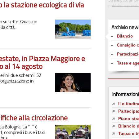
o la stazione ecologica di via
pubblici e privat
territorio. I pro
punto di riferim
ni su sette. Quasi un
Archivio new
In questa pagina 
la città.
strategici ed alle
Bilancio
aperto (open data
e agevolazioni, 
Consiglio 
Consiglio Comun
Partecipazio
’estate, in Piazza Maggiore e
o al 14 agosto
Tasse e age
erini: due schermi, 52
l'organizzazione in
Informazioni 
Il cittadin
Partecipaz
ifiche alla circolazione
Piano str
Bilancio
a a Bologna. La "T" è
, compresi i bus e i taxi.
Tasse e tr
 bus.