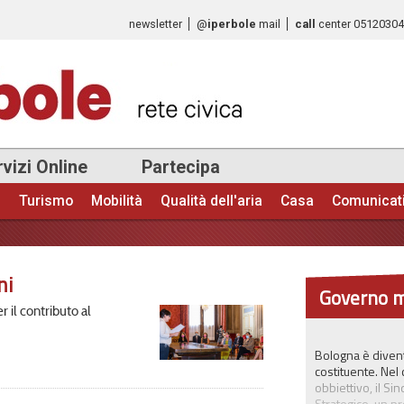
Salta al
newsletter
@
iperbole
mail
call
center
0512030
contenuto
principale
vizi Online
Partecipa
e
Turismo
Mobilità
Qualità dell'aria
Casa
Comunicat
ni
Governo m
r il contributo al
Bologna è divent
costituente. Nel
obbiettivo, il S
Strategico, un pr