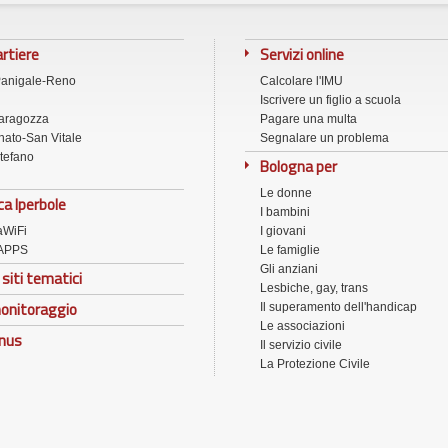
artiere
Servizi online
Panigale-Reno
Calcolare l'IMU
Iscrivere un figlio a scuola
aragozza
Pagare una multa
ato-San Vitale
Segnalare un problema
tefano
Bologna per
Le donne
ca Iperbole
I bambini
aWiFi
I giovani
APPS
Le famiglie
Gli anziani
 siti tematici
Lesbiche, gay, trans
onitoraggio
Il superamento dell'handicap
Le associazioni
onus
Il servizio civile
La Protezione Civile