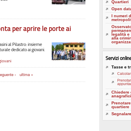
Quartieri
Open dat
I numeri 
metropoli
nta per aprire le porte ai
Osservato
permanent
legalità e
alla crimi
organizza
asini al Pilastro: insieme
urale dedicato ai giovani.
Servizi onlin
giovani
Tasse e tr
eguente ›
ultima »
Calcolar
Prenotar
appuntam
Chiedere c
anagrafic
Prenotare
quartiere
Segnalar