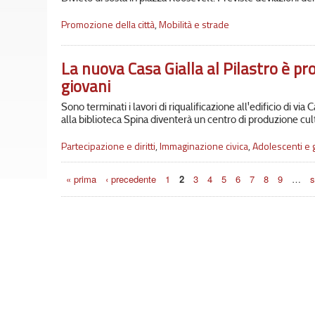
Promozione della città
,
Mobilità e strade
La nuova Casa Gialla al Pilastro è pro
giovani
Sono terminati i lavori di riqualificazione all'edificio di via C
alla biblioteca Spina diventerà un centro di produzione cult
Partecipazione e diritti
,
Immaginazione civica
,
Adolescenti e 
Pagine
« prima
‹ precedente
1
2
3
4
5
6
7
8
9
…
s