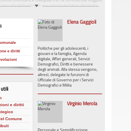
i, teso alla definizione di una visione del futuro del nostro
getti e le prospettive contenuti nel Piano rappresentano un
ento per la comunità metropolitana bolognese.
Elena Gaggioli
s
tutte le notizie e le informazioni relative ai progetti
 attività istituzionali della municipalità, anche in formato
): servizi al cittadino, bilancio e società partecipate, tasse
quartieri e riforma del decentramento, rapporti tra Giunta e
comunale
ale.
Politiche per gli adolescenti, i
ne e diritti
giovani e la famiglia, Agenda
digitale, Affari generali, Servizi
volazioni
Demografici, Diritti e benessere
degli animali. Alla stessa vengono,
altresì, delegate le funzioni di
Ufficiale di Governo per i Servizi
Demografici e Milita
utili
o
Virginio Merola
ioni e diritti
ategico
 del Comune
ibuti
Personale e Semplificazione