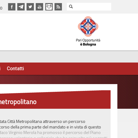
40
i
Contatti
etropolitano
ata Città Metropolitana attraverso un percorso
 corso della prima parte del mandato e in vista di questo
indaco Virginio Merola ha promosso il percorso del Piano
ocesso volontario e collegiale che ha coinvolto più soggetti