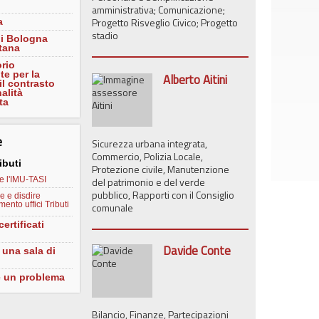
amministrativa; Comunicazione;
Progetto Risveglio Civico; Progetto
a
stadio
di Bologna
tana
rio
e per la
Alberto Aitini
 il contrasto
nalità
ta
e
Sicurezza urbana integrata,
Commercio, Polizia Locale,
ibuti
Protezione civile, Manutenzione
e l'IMU-TASI
del patrimonio e del verde
pubblico, Rapporti con il Consiglio
e e disdire
ento uffici Tributi
comunale
ertificati
i
Davide Conte
 una sala di
e un problema
Bilancio, Finanze, Partecipazioni