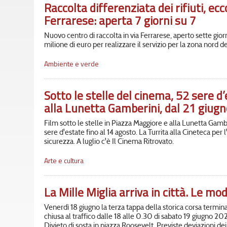
Raccolta differenziata dei rifiuti, ecc
Ferrarese: aperta 7 giorni su 7
Nuovo centro di raccolta in via Ferrarese, aperto sette gior
milione di euro per realizzare il servizio per la zona nord del
Ambiente e verde
Sotto le stelle del cinema, 52 sere d
alla Lunetta Gamberini, dal 21 giugn
Film sotto le stelle in Piazza Maggiore e alla Lunetta Gamb
sere d'estate fino al 14 agosto. La Turrita alla Cineteca per 
sicurezza. A luglio c'è Il Cinema Ritrovato.
Arte e cultura
La Mille Miglia arriva in città. Le mod
Venerdì 18 giugno la terza tappa della storica corsa termin
chiusa al traffico dalle 18 alle 0.30 di sabato 19 giugno 2021
Divieto di sosta in piazza Roosevelt. Previste deviazioni dei