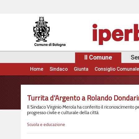
Il Comune
Ser
Home
Sindaco
Giunta
Consiglio Comunal
Menu principale
Turrita d'Argento a Rolando Dondari
Il Sindaco Virginio Merola ha conferito il riconoscimento pe
progresso civile e culturale della città.
Scuola e educazione