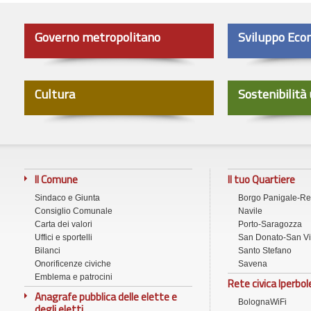
Governo metropolitano
Sviluppo Eco
Cultura
Sostenibilità
Il Comune
Il tuo Quartiere
Sindaco e Giunta
Borgo Panigale-R
Consiglio Comunale
Navile
Carta dei valori
Porto-Saragozza
Uffici e sportelli
San Donato-San Vi
Bilanci
Santo Stefano
Onorificenze civiche
Savena
Emblema e patrocini
Rete civica Iperbol
Anagrafe pubblica delle elette e
BolognaWiFi
degli eletti