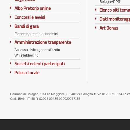
BolognAPPS
Albo Pretorio online
Elenco siti tema
Concorsi e avvisi
Dati monitorag
Bandi di gara
Art Bonus
Elenco operatori economici
Amministrazione trasparente
Accesso civico generalizzato
Whistleblowing
Società ed enti partecipati
Polizia Locale
Comune di Bologna, Piazza Maggiore, 6 - 40124 Bologna P.Iva 01232710374 Tele
Note
Cod. IBAN:
IT 88 R 02008 02435 000020067156