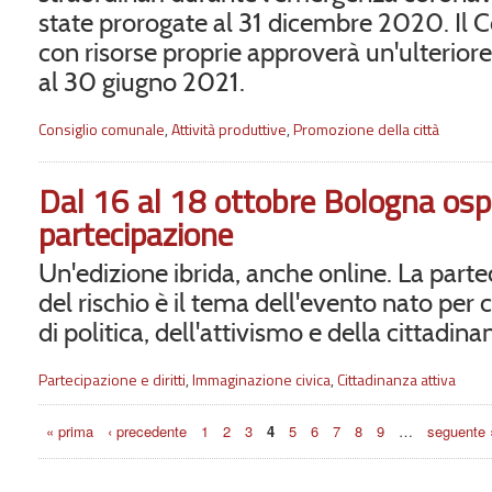
state prorogate al 31 dicembre 2020. Il
con risorse proprie approverà un'ulterior
al 30 giugno 2021.
Consiglio comunale
,
Attività produttive
,
Promozione della città
Dal 16 al 18 ottobre Bologna ospit
partecipazione
Un'edizione ibrida, anche online. La parte
del rischio è il tema dell'evento nato per
di politica, dell'attivismo e della cittadina
Partecipazione e diritti
,
Immaginazione civica
,
Cittadinanza attiva
Pagine
« prima
‹ precedente
1
2
3
4
5
6
7
8
9
…
seguente 