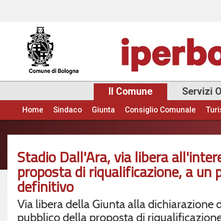
Sal
con
pri
Il Comune
Servizi 
Home
Sindaco
Giunta
Consiglio Comunale
Tur
Menu principale
Stadio Dall'Ara, via libera all'inte
proposta di riqualificazione, a un
definitivo
Via libera della Giunta alla dichiarazione d
pubblico della proposta di riqualificazion