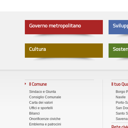
Governo metropolitano
Svilup
Cultura
Sosten
Il Comune
Il tuo Qu
Sindaco e Giunta
Borgo 
Consiglio Comunale
Navile
Carta dei valori
Porto-S
Uffici e sportelli
San Don
Bilanci
Santo S
Onorificenze civiche
Savena
Emblema e patrocini
Rete civi