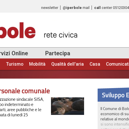
Salta al
newsletter
@
iperbole
mail
call
center
0512030
contenuto
principale
vizi Online
Partecipa
e
Turismo
Mobilità
Qualità dell'aria
Casa
Comunicat
ersonale comunale
Sviluppo 
zzazione sindacale SISA,
po indeterminato e
Il Comune di Bolo
arti, aree pubbliche e le
economico di sua
nata di lunedì 25
relative al mondo
si sono intensifi