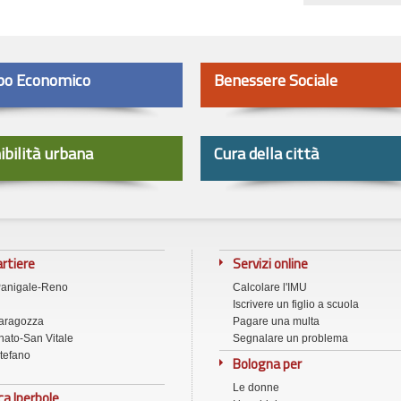
po Economico
Benessere Sociale
ibilità urbana
Cura della città
artiere
Servizi online
Panigale-Reno
Calcolare l'IMU
Iscrivere un figlio a scuola
aragozza
Pagare una multa
ato-San Vitale
Segnalare un problema
tefano
Bologna per
Le donne
ca Iperbole