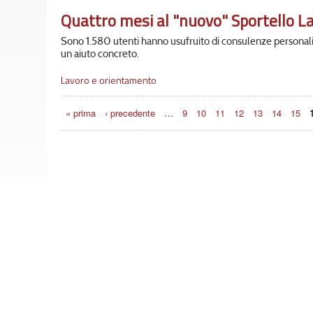
Quattro mesi al "nuovo" Sportello L
Sono 1.580 utenti hanno usufruito di consulenze personalizz
un aiuto concreto.
Lavoro e orientamento
Pagine
« prima
‹ precedente
…
9
10
11
12
13
14
15