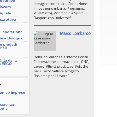
roduttive
Immaginazione civica (Fondazione
 lavoro
innovazione urbana, Programma
PON Metro), Patrimonio e Sport,
gitale
Rapporti con l'università.
nza attiva
l
Marco Lombardo
ollaborazione
re è Bologna
e progetti
nali
Relazioni europee e internazionali,
ittà della
Cooperazione internazionale, ONG,
UNESCO
Lavoro, Attività produttive, Politiche
per il Terzo Settore, Progetto
“Insieme per il Lavoro”
e
 unico imprese
i MAV per
ortivi