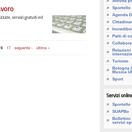
Attività p
avoro
Sportello
Agenda Di
ate, servizi gratuiti ed
Cittadina
Incredibo
Patti di c
Collabora
16
17
seguente ›
ultima »
Relazioni 
internazio
Turismo
Bologna C
Musica 
Sport
Servizi onlin
Sportello
SUAPBo
Bollettin
servizi sp