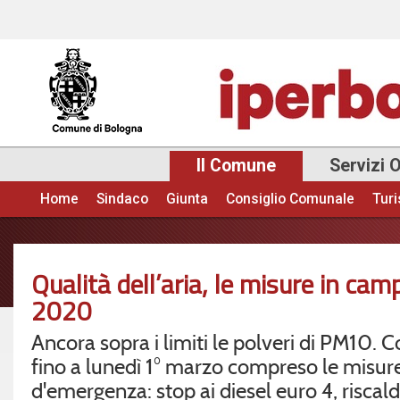
Sal
con
pri
Il Comune
Servizi 
Home
Sindaco
Giunta
Consiglio Comunale
Tur
Menu principale
Qualità dell’aria, le misure in ca
2020
Ancora sopra i limiti le polveri di PM10. 
fino a lunedì 1° marzo compreso le misur
d'emergenza: stop ai diesel euro 4, risca