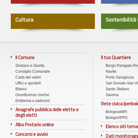
Cultura
Sostenibilità
Il Comune
Il tuo Quartiere
Sindaco e Giunta
Borgo Panigale-R
Consiglio Comunale
Navile
Carta dei valori
Porto-Saragozza
Uffici e sportelli
San Donato-San Vi
Bilanci
Santo Stefano
Onorificenze civiche
Savena
Emblema e patrocini
Rete civica Iperbol
Anagrafe pubblica delle elette e
BolognaWiFi
degli eletti
BolognAPPS
Albo Pretorio online
Elenco siti tema
Concorsi e avvisi
Dati monitorag