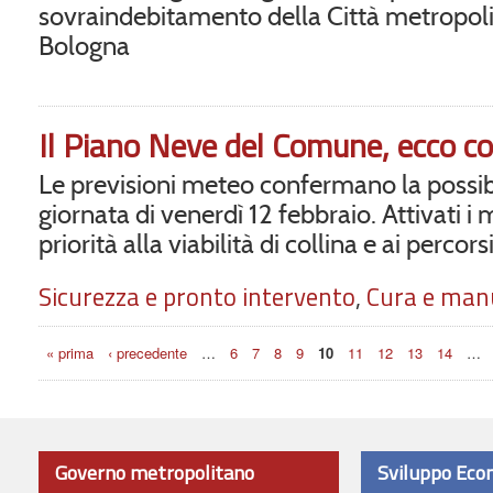
sovraindebitamento della Città metropoli
Bologna
Il Piano Neve del Comune, ecco c
Le previsioni meteo confermano la possibi
giornata di venerdì 12 febbraio. Attivati i
priorità alla viabilità di collina e ai percor
Sicurezza e pronto intervento
,
Cura e man
Pagine
« prima
‹ precedente
…
6
7
8
9
10
11
12
13
14
…
Governo metropolitano
Sviluppo Eco