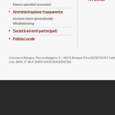
Elenco operatori economici
Amministrazione trasparente
Accesso civico generalizzato
Whistleblowing
Società ed enti partecipati
Polizia Locale
Comune di Bologna, Piazza Maggiore, 6 - 40124 Bologna P.Iva 01232710374 Tele
Note
Cod. IBAN:
IT 88 R 02008 02435 000020067156