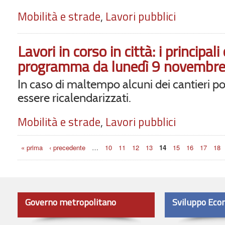
Mobilità e strade
,
Lavori pubblici
Lavori in corso in città: i principali
programma da lunedì 9 novembr
In caso di maltempo alcuni dei cantieri p
essere ricalendarizzati.
Mobilità e strade
,
Lavori pubblici
Pagine
« prima
‹ precedente
…
10
11
12
13
14
15
16
17
18
Governo metropolitano
Sviluppo Eco