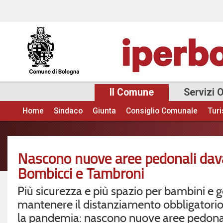
Sal
con
pri
Il Comune
Servizi 
Home
Sindaco
Giunta
Consiglio Comunale
Tur
Menu principale
Nascono nuove aree pedonali dava
Bombicci e Tambroni
Più sicurezza e più spazio per bambini e g
mantenere il distanziamento obbligatori
la pandemia: nascono nuove aree pedonal