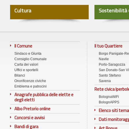
Cultura
Sostenibilità
Il Comune
Il tuo Quartiere
Sindaco e Giunta
Borgo Panigale-R
Consiglio Comunale
Navile
Carta dei valori
Porto-Saragozza
Uffici e sportelli
San Donato-San Vi
Bilanci
Santo Stefano
Onorificenze civiche
Savena
Emblema e patrocini
Rete civica Iperbol
Anagrafe pubblica delle elette e
BolognaWiFi
degli eletti
BolognAPPS
Albo Pretorio online
Elenco siti tema
Concorsi e avvisi
Dati monitorag
Bandi di gara
Art Bonus