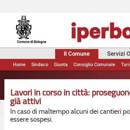
Sal
con
pri
Il Comune
Servizi 
Home
Sindaco
Giunta
Consiglio Comunale
Tur
Menu principale
Lavori in corso in città: proseguono
già attivi
In caso di maltempo alcuni dei cantieri p
essere sospesi.