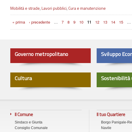
Mobilità e strade
,
Lavori pubblici
,
Cura e manutenzione
Pagine
« prima
‹ precedente
…
7
8
9
10
11
12
13
14
15
…
Governo metropolitano
Sviluppo Eco
Cultura
Sostenibilità
Il Comune
Il tuo Quartiere
Sindaco e Giunta
Borgo Panigale-R
Consiglio Comunale
Navile