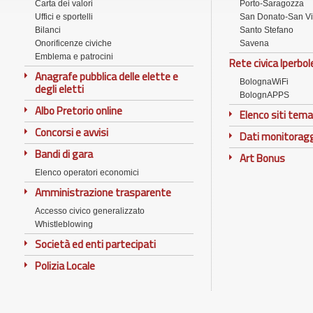
Carta dei valori
Porto-Saragozza
Uffici e sportelli
San Donato-San Vi
Bilanci
Santo Stefano
Onorificenze civiche
Savena
Emblema e patrocini
Rete civica Iperbol
Anagrafe pubblica delle elette e
BolognaWiFi
degli eletti
BolognAPPS
Albo Pretorio online
Elenco siti tema
Concorsi e avvisi
Dati monitorag
Bandi di gara
Art Bonus
Elenco operatori economici
Amministrazione trasparente
Accesso civico generalizzato
Whistleblowing
Società ed enti partecipati
Polizia Locale