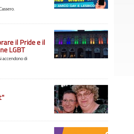
Cassero.
re il Pride e il
sone LGBT
si accendono di
t"