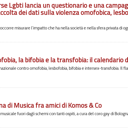
rse Lgbti lancia un questionario e una campag
olta dei dati sulla violenza omofobica, lesbo
corre misurare l’impatto che ha nella società e nella sfera privata di og
bia, la bifobia e la transfobia: il calendario de
rnazionale contro omofobia, lesbofobia, bifobia e intersex-transfobia. Il f
gna di Musica fra amici di Komos & Co
sicale fuori dagli schemi con tanti ospiti, a cura del coro gay di Bologn