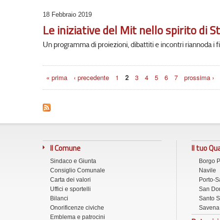
18 Febbraio 2019
Le iniziative del Mit nello spirito di 
Un programma di proiezioni, dibattiti e incontri riannoda i 
Pagine
« prima
‹ precedente
1
2
3
4
5
6
7
prossima ›
Il Comune
Il tuo Qu
Sindaco e Giunta
Borgo 
Consiglio Comunale
Navile
Carta dei valori
Porto-S
Uffici e sportelli
San Don
Bilanci
Santo S
Onorificenze civiche
Savena
Emblema e patrocini