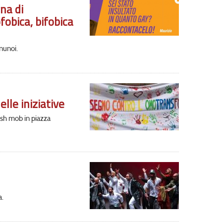
na di
fobica, bifobica
nunoi.
lle iniziative
lash mob in piazza
a.