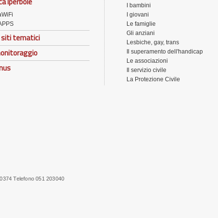
ca Iperbole
I bambini
aWiFi
I giovani
APPS
Le famiglie
Gli anziani
 siti tematici
Lesbiche, gay, trans
onitoraggio
Il superamento dell'handicap
Le associazioni
onus
Il servizio civile
La Protezione Civile
10374 Telefono 051 203040