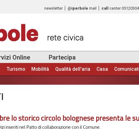
Salta al
newsletter
@
iperbole
mail
call
center
0512030
contenuto
principale
vizi Online
Partecipa
e
Turismo
Mobilità
Qualità dell'aria
Casa
Comunicat
TI
e lo storico circolo bolognese presenta le su
izi inseriti nel Patto di collaborazione con il Comune.