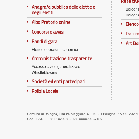
Rete civi
Anagrafe pubblica delle elette e
Bologn
degli eletti
Bologn
Albo Pretorio online
Elenco
Concorsi e avvisi
Dati m
Bandi di gara
Art B
Elenco operatori economici
Amministrazione trasparente
Accesso civico generalizzato
Whistleblowing
Società ed enti partecipati
Polizia Locale
Comune di Bologna, Piazza Maggiore, 6 - 40124 Bologna P.Iva 012327
Note
Cod. IBAN:
IT 88 R 02008 02435 000020067156