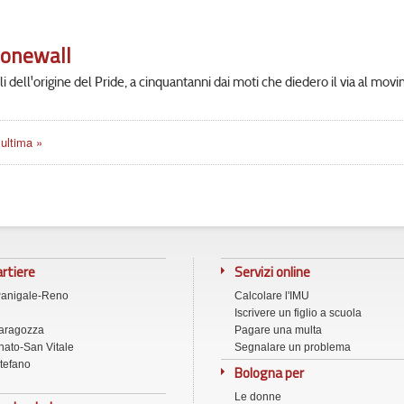
Stonewall
fili dell'origine del Pride, a cinquantanni dai moti che diedero il via al m
ultima »
artiere
Servizi online
Panigale-Reno
Calcolare l'IMU
Iscrivere un figlio a scuola
aragozza
Pagare una multa
ato-San Vitale
Segnalare un problema
tefano
Bologna per
Le donne