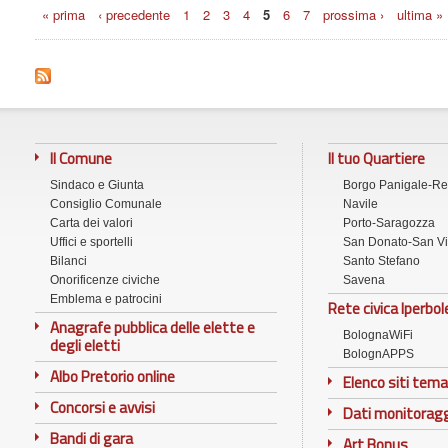
Pagine
« prima
‹ precedente
1
2
3
4
5
6
7
prossima ›
ultima »
Il Comune
Il tuo Quartiere
Sindaco e Giunta
Borgo Panigale-R
Consiglio Comunale
Navile
Carta dei valori
Porto-Saragozza
Uffici e sportelli
San Donato-San Vi
Bilanci
Santo Stefano
Onorificenze civiche
Savena
Emblema e patrocini
Rete civica Iperbol
Anagrafe pubblica delle elette e
BolognaWiFi
degli eletti
BolognAPPS
Albo Pretorio online
Elenco siti tema
Concorsi e avvisi
Dati monitorag
Bandi di gara
Art Bonus