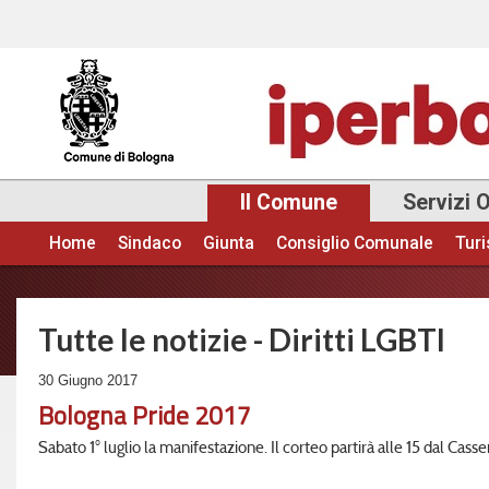
Sal
con
pri
Il Comune
Servizi 
Home
Sindaco
Giunta
Consiglio Comunale
Tur
Menu principale
Tutte le notizie - Diritti LGBTI
30 Giugno 2017
Bologna Pride 2017
Sabato 1° luglio la manifestazione. Il corteo partirà alle 15 dal Cass