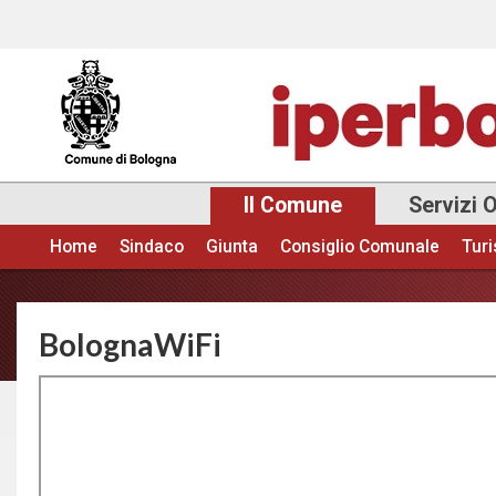
Sal
con
pri
Il Comune
Servizi 
Home
Sindaco
Giunta
Consiglio Comunale
Tur
Menu principale
BolognaWiFi