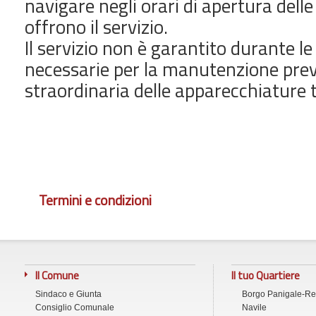
navigare negli orari di apertura dell
offrono il servizio.
Il servizio non è garantito durante l
necessarie per la manutenzione prev
straordinaria delle apparecchiature 
Termini e condizioni
Con il servizio BolognaWiFi è vietato:
conseguire accesso non autorizzato alle risorse 
Il Comune
Il tuo Quartiere
influenzare negativamente la regolare operatività d
alterare l'integrità di informazioni contenute su
Sindaco e Giunta
Borgo Panigale-R
Consiglio Comunale
Navile
violare la riservatezza di altri utenti