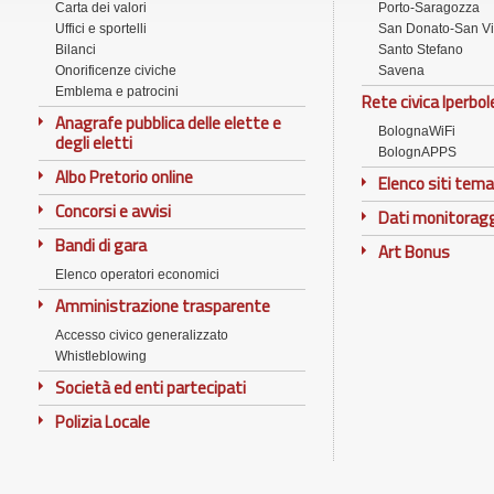
Carta dei valori
Porto-Saragozza
rivendere a terzi la connettività o fare qualunqu
Uffici e sportelli
San Donato-San Vi
Bilanci
Santo Stefano
L'utente si impegna a:
Onorificenze civiche
Savena
Emblema e patrocini
Rete civica Iperbol
riconoscere che il Comune di Bologna e Lepida spa 
Anagrafe pubblica delle elette e
BolognaWiFi
degli eletti
informazione reperita in rete
BolognAPPS
non compiere azioni di e-mail indiscriminato (s
Albo Pretorio online
Elenco siti tema
assumersi in generale ogni responsabilità derivan
Concorsi e avvisi
Dati monitorag
Bandi di gara
Inoltre si ricorda che:
Art Bonus
Elenco operatori economici
BolognaWiFi è un servizio civico gratuito e perta
Amministrazione trasparente
l'acquisto e la configurazione degli strumenti tecn
Accesso civico generalizzato
il servizio non comprende il supporto tecnico per 
Whistleblowing
il servizio non consente l'utilizzo delle sorgenti 
Società ed enti partecipati
elettronico
Polizia Locale
I fornitori del servizio declinano ogni responsabili
connessioni nell'ambito dell'utilizzo di BolognaWi