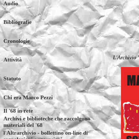
Audio
Bibliografie
Cronologie
L'Archivio 
Attività
Statuto
Chi era Marco Pezzi
Il '68 in rete
Archivi e biblioteche che raccolgono
materiali del '68
l'Altrarchivio - bollettino on-line di