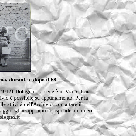
ma, durante e dopo il 68
- 40121 Bologna. La sede è in Via S. Isaia
vio è possibile su appuntamento. Per la
e attività dell'Archivio, contattare il
saggio whatsapp: non si risponde a numeri
ologna.it