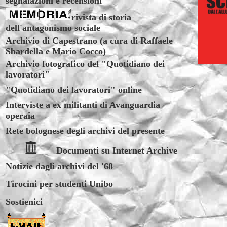
segnalazioni e recensioni
rivista di storia
dell'antagonismo sociale
Archivio di Capestrano (a cura di Raffaele
Sbardella e Mario Cocco)
Archivio fotografico del "Quotidiano dei
lavoratori"
"Quotidiano dei lavoratori" online
Interviste a ex militanti di Avanguardia
operaia
Rete bolognese degli archivi del presente
Documenti su Internet Archive
Notizie dagli archivi del '68
Tirocini per studenti Unibo
Sostienici