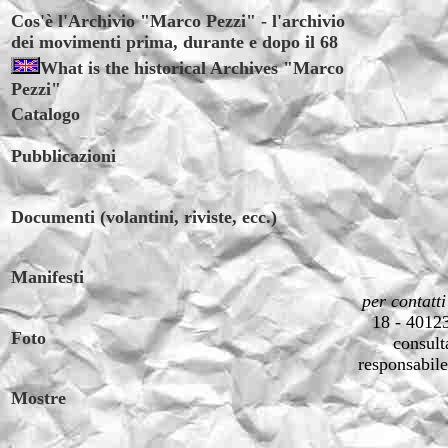
Cos'è l'Archivio "Marco Pezzi" - l'archivio
dei movimenti prima, durante e dopo il 68
What is the historical Archives "Marco
Pezzi"
Catalogo
Pubblicazioni
Documenti (volantini, riviste, ecc.)
Manifesti
per contatti
18 - 40123
Foto
consulta
responsabile
Mostre