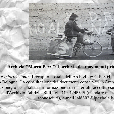
Archivio "Marco Pezzi": l'archivio dei movimenti pri
 e informazioni:
Il recapito postale dell'Archivio è: C.P. 304 
 Bologna. La consultazione dei documenti conservati in Archi
zione, o per qualsiasi informazione sui materiali raccolti o sull
 dell'Archivio Fabrizio Billi, tel. 349-4245545 (mandare mes
sconosciuti), e-mail
lol8302@iperbole.b