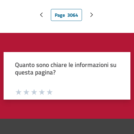
Page
3064
Pagina precedente
Pagina attuale
Pagina successiva
Quanto sono chiare le informazioni su
questa pagina?
Valuta da 1 a 5 stelle la pagina
Valuta 1 stelle su 5
Valuta 2 stelle su 5
Valuta 3 stelle su 5
Valuta 4 stelle su 5
Valuta 5 stelle su 5
Pié di pagina di Comune di Bol