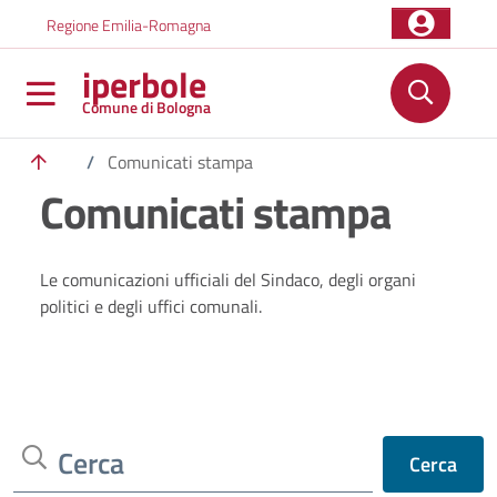
Salta al contenuto principale
Skip to footer content
Regione Emilia-Romagna
iperbole
Comune di Bologna
/
Comunicati stampa
Comunicati stampa
Le comunicazioni ufficiali del Sindaco, degli organi
politici e degli uffici comunali.
Cerca
Cerca