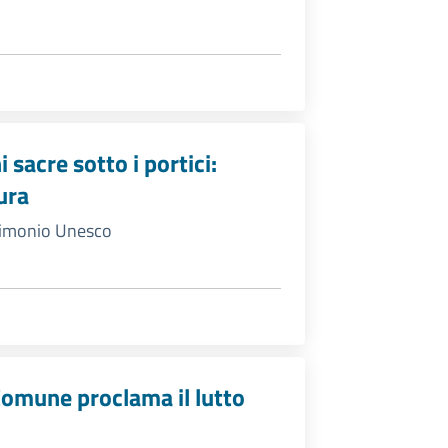
sacre sotto i portici:
ura
trimonio Unesco
i
Comune proclama il lutto