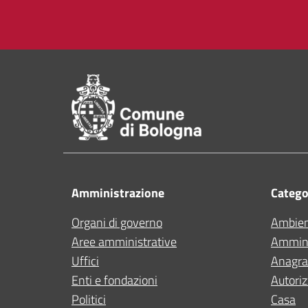
Pié di pagina di Comu
Amministrazione
Categor
Organi di governo
Ambie
Aree amministrative
Ammini
Uffici
Anagraf
Enti e fondazioni
Autoriz
Politici
Casa