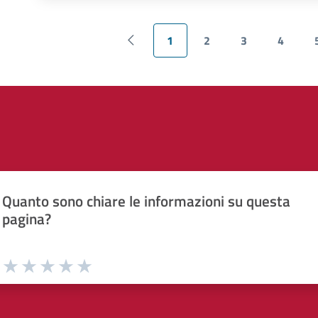
1
2
3
4
Pagina precedente
Pagina attuale
Page
Page
Page
Quanto sono chiare le informazioni su questa
pagina?
Valuta da 1 a 5 stelle la pagina
Valuta 1 stelle su 5
Valuta 2 stelle su 5
Valuta 3 stelle su 5
Valuta 4 stelle su 5
Valuta 5 stelle su 5