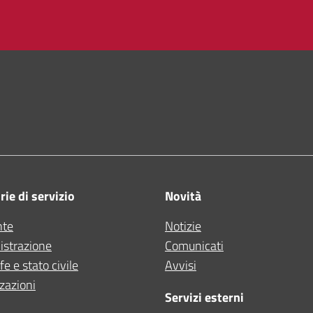
ne di Bologna
ie di servizio
Novità
nte
Notizie
strazione
Comunicati
e e stato civile
Avvisi
zazioni
Servizi esterni