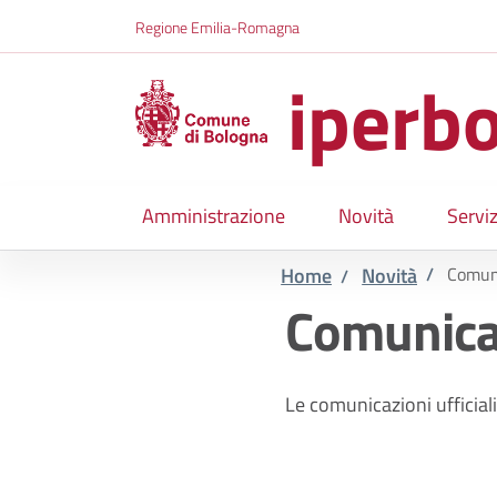
Salta al contenuto principale
Skip to footer content
Regione Emilia-Romagna
iperbo
Amministrazione
Novità
Serviz
Home
Novità
/
Comun
/
Comunica
Le comunicazioni ufficiali 