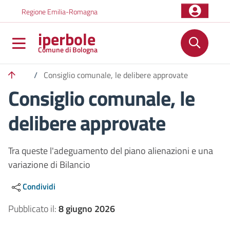
Salta al contenuto principale
Skip to footer content
Regione Emilia-Romagna
iperbole
Comune di Bologna
/
Consiglio comunale, le delibere approvate
Consiglio comunale, le
delibere approvate
Tra queste l'adeguamento del piano alienazioni e una
variazione di Bilancio
Condividi
Pubblicato il:
8 giugno 2026