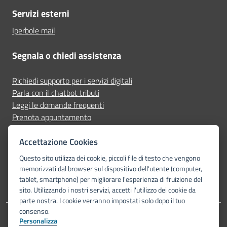
Servizi esterni
Iperbole mail
Segnala o chiedi assistenza
Richiedi supporto per i servizi digitali
Parla con il chatbot tributi
Leggi le domande frequenti
Prenota appuntamento
Segnala disservizio
Accettazione Cookies
Seguici su
Questo sito utilizza dei cookie, piccoli file di testo che vengono
memorizzati dal browser sul dispositivo dell'utente (computer,
tablet, smartphone) per migliorare l'esperienza di fruizione del
sito. Utilizzando i nostri servizi, accetti l'utilizzo dei cookie da
parte nostra. I cookie verranno impostati solo dopo il tuo
consenso.
Personalizza
Dichiarazione di accessibilità
Privacy Policy
Note legali