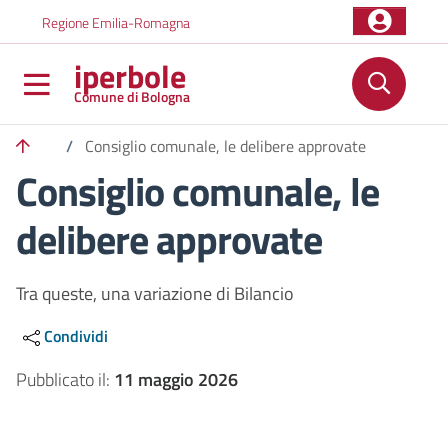
Salta al contenuto principale
Skip to footer content
Regione Emilia-Romagna
iperbole
Comune di Bologna
/
Consiglio comunale, le delibere approvate
Consiglio comunale, le
delibere approvate
Tra queste, una variazione di Bilancio
Condividi
Pubblicato il:
11 maggio 2026