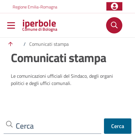
Salta al contenuto principale
Skip to footer content
Regione Emilia-Romagna
iperbole
Comune di Bologna
/
Comunicati stampa
Comunicati stampa
Le comunicazioni ufficiali del Sindaco, degli organi
politici e degli uffici comunali.
Cerca
Cerca