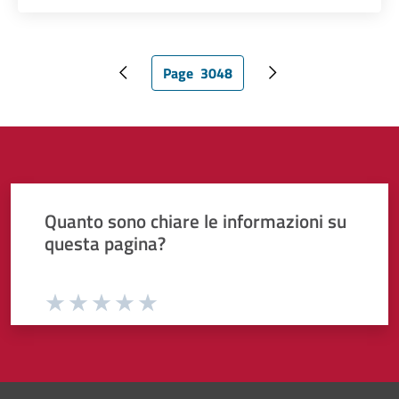
Page
3048
Pagina precedente
Pagina attuale
Pagina successiva
Quanto sono chiare le informazioni su
questa pagina?
Valuta da 1 a 5 stelle la pagina
Valuta 1 stelle su 5
Valuta 2 stelle su 5
Valuta 3 stelle su 5
Valuta 4 stelle su 5
Valuta 5 stelle su 5