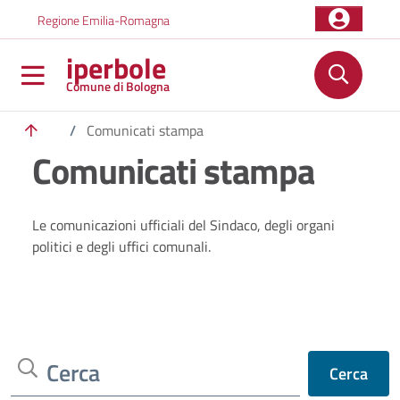
Salta al contenuto principale
Skip to footer content
Regione Emilia-Romagna
iperbole
Comune di Bologna
/
Comunicati stampa
Comunicati stampa
Le comunicazioni ufficiali del Sindaco, degli organi
politici e degli uffici comunali.
Cerca
Cerca