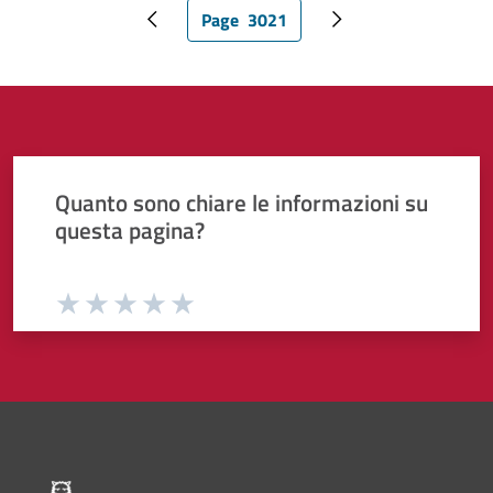
Page
3021
Pagina precedente
Pagina attuale
Pagina successiva
Quanto sono chiare le informazioni su
questa pagina?
Valuta da 1 a 5 stelle la pagina
Valuta 1 stelle su 5
Valuta 2 stelle su 5
Valuta 3 stelle su 5
Valuta 4 stelle su 5
Valuta 5 stelle su 5
Pié di pagina di Comune di Bol