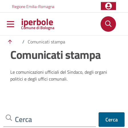
Salta al contenuto principale
Skip to footer content
Regione Emilia-Romagna
iperbole
Comune di Bologna
/
Comunicati stampa
Comunicati stampa
Le comunicazioni ufficiali del Sindaco, degli organi
politici e degli uffici comunali.
Cerca
Cerca