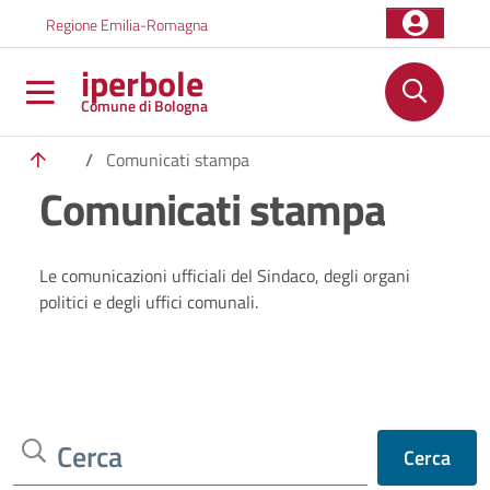
Salta al contenuto principale
Skip to footer content
Regione Emilia-Romagna
iperbole
Comune di Bologna
/
Comunicati stampa
Comunicati stampa
Le comunicazioni ufficiali del Sindaco, degli organi
politici e degli uffici comunali.
Cerca
Cerca