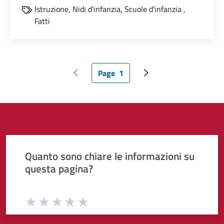
Istruzione,
Nidi d'infanzia,
Scuole d'infanzia
,
Fatti
Page
1
Pagina precedente
Pagina attuale
Pagina successiva
Quanto sono chiare le informazioni su
questa pagina?
Valuta da 1 a 5 stelle la pagina
Valuta 1 stelle su 5
Valuta 2 stelle su 5
Valuta 3 stelle su 5
Valuta 4 stelle su 5
Valuta 5 stelle su 5