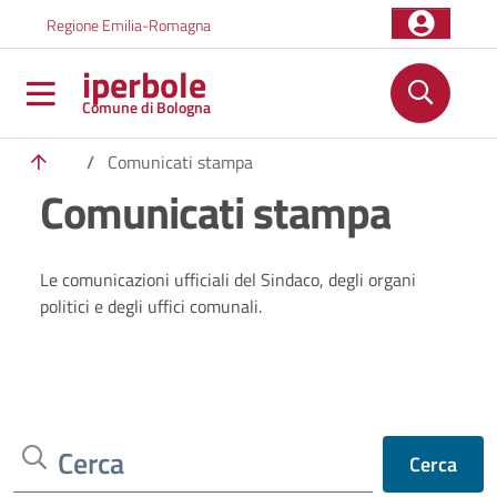
Salta al contenuto principale
Skip to footer content
Regione Emilia-Romagna
iperbole
Comune di Bologna
/
Comunicati stampa
Comunicati stampa
Le comunicazioni ufficiali del Sindaco, degli organi
politici e degli uffici comunali.
Cerca
Cerca