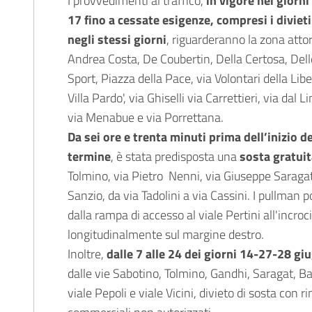
I provvedimenti al traffico,
in vigore nei giorni
17 fino a cessate esigenze, compresi i divieti
negli stessi giorni
, riguarderanno la zona attorn
Andrea Costa, De Coubertin, Della Certosa, Delle 
Sport, Piazza della Pace, via Volontari della Liber
Villa Pardo', via Ghiselli via Carrettieri, via dal 
via Menabue e via Porrettana.
Da sei ore e trenta minuti prima dell’inizio d
termine
, è stata predisposta una
sosta gratuit
Tolmino, via Pietro Nenni, via Giuseppe Saragat, 
Sanzio, da via Tadolini a via Cassini. I pullman p
dalla rampa di accesso al viale Pertini all'incroc
longitudinalmente sul margine destro.
Inoltre,
dalle 7 alle 24 dei giorni 14-27-28 giu
dalle vie Sabotino, Tolmino, Gandhi, Saragat, B
viale Pepoli e viale Vicini, divieto di sosta con r