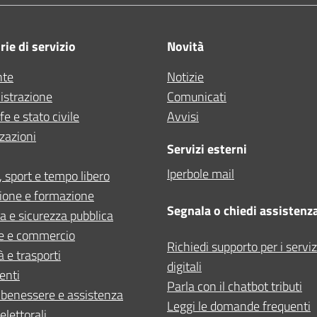
ie di servizio
Novità
nte
Notizie
strazione
Comunicati
e e stato civile
Avvisi
zazioni
Servizi esterni
Iperbole mail
, sport e tempo libero
ione e formazione
Segnala o chiedi assistenz
ia e sicurezza pubblica
e e commercio
Richiedi supporto per i serviz
à e trasporti
digitali
enti
Parla con il chatbot tributi
 benessere e assistenza
Leggi le domande frequenti
elettorali