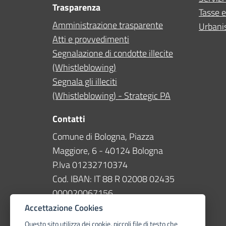
Trasparenza
Tasse e
Amministrazione trasparente
Urbanis
Atti e provvedimenti
Segnalazione di condotte illecite
(Whistleblowing)
Segnala gli illeciti
(Whistleblowing) - Strategic PA
Contatti
Comune di Bologna, Piazza
Maggiore, 6 - 40124 Bologna
P.Iva 01232710374
Cod. IBAN: IT 88 R 02008 02435
000020067156
Accettazione Cookies
Telefono
051 203040
Questo sito utilizza dei cookie, piccoli file di testo che