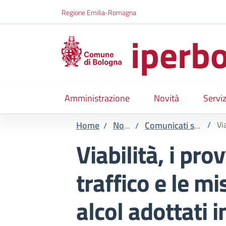
Salta al contenuto principale
Skip to footer content
Regione Emilia-Romagna
iperbo
Amministrazione
Novità
Serviz
Home
Novità
Comunicati stampa
/
Via
/
/
Viabilità, i pro
traffico e le mi
alcol adottati 