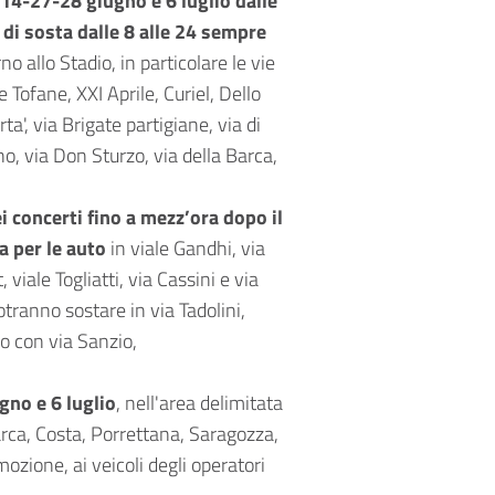
 14-27-28 giugno e 6 luglio dalle
 di sosta dalle 8 alle 24 sempre
o allo Stadio, in particolare le vie
Tofane, XXI Aprile, Curiel, Dello
ta', via Brigate partigiane, via di
Lino, via Don Sturzo, via della Barca,
ei concerti fino a mezz’ora dopo il
a per le auto
in viale Gandhi, via
viale Togliatti, via Cassini e via
otranno sostare in via Tadolini,
io con via Sanzio,
gno e 6 luglio
, nell'area delimitata
arca, Costa, Porrettana, Saragozza,
imozione, ai veicoli degli operatori