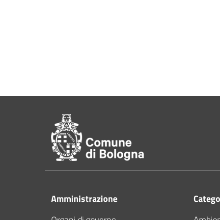
Pié di pagina di Comu
Amministrazione
Categor
Organi di governo
Ambie