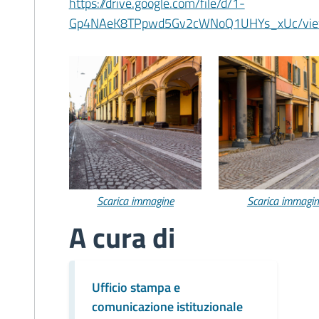
https://drive.google.com/file/d/1-
Gp4NAeK8TPpwd5Gv2cWNoQ1UHYs_xUc/view?
Scarica immagine
Scarica immagi
A cura di
Ufficio stampa e
comunicazione istituzionale