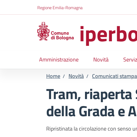
Salta al contenuto principale
Skip to footer content
Regione Emilia-Romagna
iperbo
Amministrazione
Novità
Serviz
Home
Novità
Comunicati stampa
/
/
Tram, riaperta 
della Grada e 
Ripristinata la circolazione con senso u