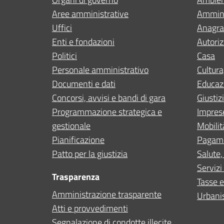
Aree amministrative
Ammini
Uffici
Anagraf
Enti e fondazioni
Autoriz
Politici
Casa
Personale amministrativo
Cultura
Documenti e dati
Educaz
Concorsi, avvisi e bandi di gara
Giustiz
Programmazione strategica e
Impres
gestionale
Mobilit
Pianificazione
Pagam
Patto per la giustizia
Salute,
Servizi 
Trasparenza
Tasse e
Amministrazione trasparente
Urbanis
Atti e provvedimenti
Segnalazione di condotte illecite