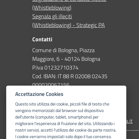
(Whistleblowing)
Segnala gli illeciti
(Whistleblowing) - Strategic PA
Contatti
Comune di Bologna, Piazza
Maggiore, 6 - 40124 Bologna
P.Iva 01232710374
Cod. IBAN: IT 88 R 02008 02435
000020067156
Accettazione Cookies
Telefono
051 203040
Questo sito utilizza dei cookie, piccoli file di testo che
vengono memorizzati dal browser sul dispositivo
PEC
dell'utente (computer, tablet, smartphone) per
protocollogenerale@pec.comune.bologna.it
migliorare l'esperienza di fruizione del sito. Utilizzando i
nostri servizi, accetti l'utilizzo dei cookie da parte nostra.
I cookie verranno impostati solo dopo il tuo consenso.