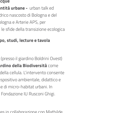
Acque
entità urbane -
urban talk ed
drico nascosto di Bologna e del
ologna e Arterie APS, per
le sfide della transizione ecologica
po, studi, lecture e tavola
 (presso il giardino Boldrini Ovest)
ardino della Biodiversità
come
ella cellula. L’intervento consente
ispositivo ambientale, didattico e
ne di micro-habitat urbani. In
 Fondazione IU Rusconi Ghigi.
es in collaborazione con Mathilde