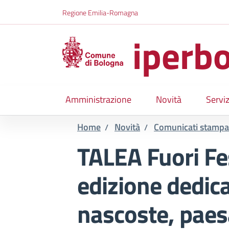
Salta al contenuto principale
Skip to footer content
Regione Emilia-Romagna
iperbo
Amministrazione
Novità
Serviz
Home
Novità
Comunicati stampa
/
/
TALEA Fuori Fe
edizione dedic
nascoste, paesa