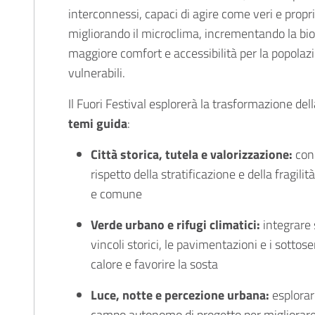
interconnessi, capaci di agire come veri e propri r
migliorando il microclima, incrementando la bi
maggiore comfort e accessibilità per la popolazio
vulnerabili.
Il Fuori Festival esplorerà la trasformazione dell
temi guida
:
Città storica, tutela e valorizzazione:
conc
rispetto della stratificazione e della fragili
e comune
Verde urbano e rifugi climatici:
integrare s
vincoli storici, le pavimentazioni e i sottose
calore e favorire la sosta
Luce, notte e percezione urbana:
esplorar
campo autonomo di progetto per migliorare 