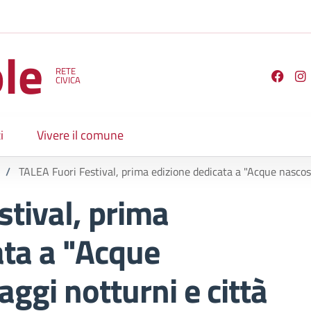
le
RETE
Seguici su
CIVICA
i
Vivere il comune
/
TALEA Fuori Festival, prima edizione dedicata a "Acque nascost
stival, prima
ata a "Acque
ggi notturni e città