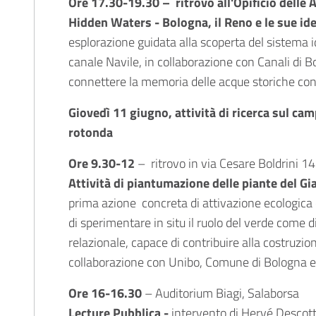
Ore 17.30-19.30 – ritrovo all'Opificio delle 
Hidden Waters - Bologna, il Reno e le sue id
esplorazione guidata alla scoperta del sistema i
canale Navile, in collaborazione con Canali di B
connettere la memoria delle acque storiche con 
Giovedì 11 giugno, attività di ricerca sul cam
rotonda
Ore 9.30-12
– ritrovo in via Cesare Boldrini 14
Attività di piantumazione delle piante del Gi
prima azione concreta di attivazione ecologica d
di sperimentare in situ il ruolo del verde come d
relazionale, capace di contribuire alla costruzio
collaborazione con Unibo, Comune di Bologna e
Ore 16-16.30
– Auditorium Biagi, Salaborsa
Lecture Pubblica -
intervento di Hervé Descott