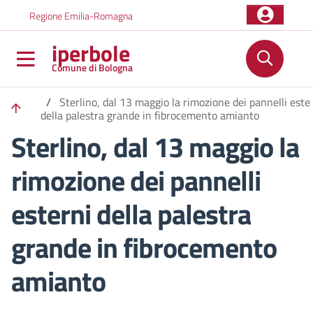
Salta al contenuto principale
Skip to footer content
Regione Emilia-Romagna
iperbole
Comune di Bologna
/
Sterlino, dal 13 maggio la rimozione dei pannelli este
della palestra grande in fibrocemento amianto
Sterlino, dal 13 maggio la
rimozione dei pannelli
esterni della palestra
grande in fibrocemento
amianto