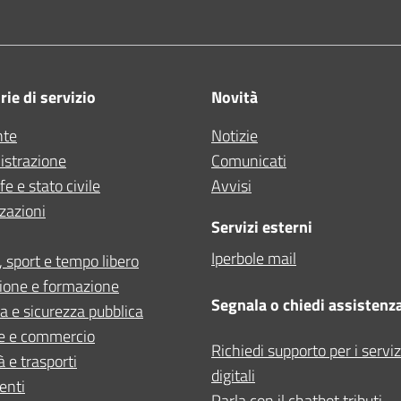
ie di servizio
Novità
nte
Notizie
strazione
Comunicati
e e stato civile
Avvisi
zazioni
Servizi esterni
Iperbole mail
, sport e tempo libero
ione e formazione
Segnala o chiedi assistenz
ia e sicurezza pubblica
e e commercio
Richiedi supporto per i serviz
à e trasporti
digitali
enti
Parla con il chatbot tributi