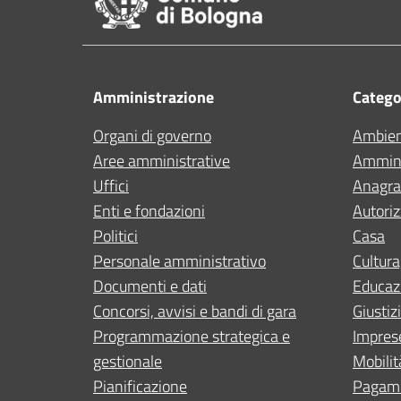
Amministrazione
Categor
Organi di governo
Ambie
Aree amministrative
Ammini
Uffici
Anagraf
Enti e fondazioni
Autoriz
Politici
Casa
Personale amministrativo
Cultura
Documenti e dati
Educaz
Concorsi, avvisi e bandi di gara
Giustiz
Programmazione strategica e
Impres
gestionale
Mobilit
Pianificazione
Pagam