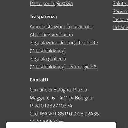
Patto per la giustizia
Salute,
Servizi 
Trasparenza
Tasse e
Amministrazione trasparente
Urbanis
Atti e provvedimenti
Segnalazione di condotte illecite
(Whistleblowing)
Segnala gli illeciti
(Whistleblowing) - Strategic PA
Contatti
Comune di Bologna, Piazza
Maggiore, 6 - 40124 Bologna
P.Iva 01232710374
Cod. IBAN: IT 88 R 02008 02435
000020067156