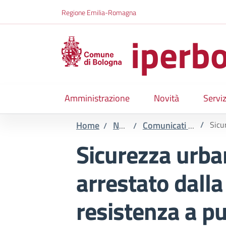
Salta al contenuto principale
Skip to footer content
Regione Emilia-Romagna
iperbo
Amministrazione
Novità
Serviz
Home
Novità
Comunicati stampa
/
Sicure
/
/
Sicurezza urba
arrestato dalla
resistenza a pu