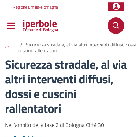
Salta al contenuto principale
Skip to footer content
Regione Emilia-Romagna
iperbole
Comune di Bologna
/
Sicurezza stradale, al via altri interventi diffusi, dossi
cuscini rallentatori
Sicurezza stradale, al via
altri interventi diffusi,
dossi e cuscini
rallentatori
Nell’ambito della fase 2 di Bologna Città 30