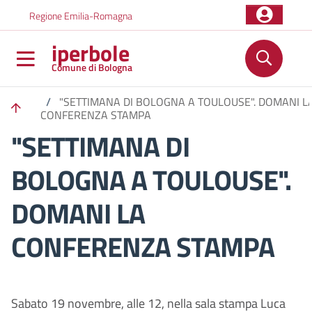
Salta al contenuto principale
Skip to footer content
Regione Emilia-Romagna
iperbole
Comune di Bologna
/
"SETTIMANA DI BOLOGNA A TOULOUSE". DOMANI L
CONFERENZA STAMPA
"SETTIMANA DI
BOLOGNA A TOULOUSE".
DOMANI LA
CONFERENZA STAMPA
Sabato 19 novembre, alle 12, nella sala stampa Luca