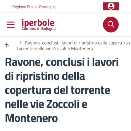
Salta al contenuto principale
Skip to footer content
Regione Emilia-Romagna
iperbole
Comune di Bologna
/
Ravone, conclusi i lavori di ripristino della copertura 
torrente nelle vie Zoccoli e Montenero
Ravone, conclusi i lavori
di ripristino della
copertura del torrente
nelle vie Zoccoli e
Montenero