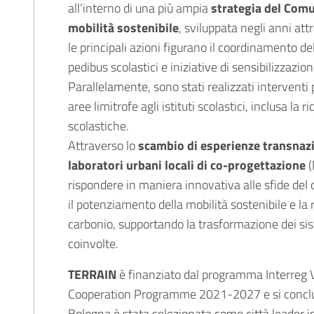
all’interno di una più ampia
strategia del Comu
mobilità sostenibile
, sviluppata negli anni att
le principali azioni figurano il coordinamento del
pedibus scolastici e iniziative di sensibilizzazio
Parallelamente, sono stati realizzati interventi
aree limitrofe agli istituti scolastici, inclusa la r
scolastiche.
Attraverso lo
scambio di esperienze transnazio
laboratori urbani locali di co-progettazione
(
rispondere in maniera innovativa alle sfide de
il potenziamento della mobilità sostenibile e la 
carbonio, supportando la trasformazione dei sist
coinvolte.
TERRAIN
è finanziato dal programma Interreg V
Cooperation Programme 2021-2027 e si conclu
Bologna è stata selezionata come città leader i