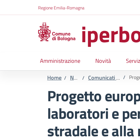
Salta al contenuto principale
Skip to footer content
Regione Emilia-Romagna
iperbo
Amministrazione
Novità
Serviz
Home
Novità
Comunicati stampa
/
Progett
/
/
Progetto euro
laboratori e pe
stradale e alla