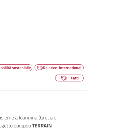
obilità sostenibile
Relazioni internazionali
Fatti
nsieme a Ioannina (Grecia),
progetto europeo
TERRAIN