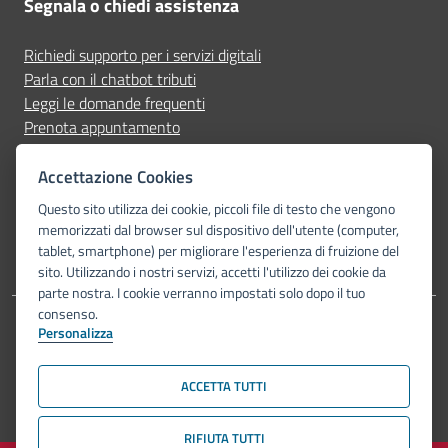
Segnala o chiedi assistenza
Richiedi supporto per i servizi digitali
Parla con il chatbot tributi
Leggi le domande frequenti
Prenota appuntamento
Segnala disservizio
Accettazione Cookies
Seguici su
Questo sito utilizza dei cookie, piccoli file di testo che vengono
memorizzati dal browser sul dispositivo dell'utente (computer,
tablet, smartphone) per migliorare l'esperienza di fruizione del
sito. Utilizzando i nostri servizi, accetti l'utilizzo dei cookie da
parte nostra. I cookie verranno impostati solo dopo il tuo
consenso.
Personalizza
Dichiarazione di accessibilità
Privacy Policy
Note legali
Piano di miglioramento del sito
Mappa del sito
ACCETTA TUTTI
© Comune di Bologna 2026. Tutti i diritti riservati.
RIFIUTA TUTTI