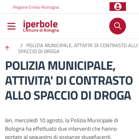
Salta al contenuto principale
Skip to footer content
Regione Emilia-Romagna
iperbole
Comune di Bologna
/
POLIZIA MUNICIPALE, ATTIVITA' DI CONTRASTO ALL
SPACCIO DI DROGA
POLIZIA MUNICIPALE,
ATTIVITA' DI CONTRASTO
ALLO SPACCIO DI DROGA
Ieri, mercoledì 10 agosto, la Polizia Municipale di
Bologna ha effettuato due interventi che hanno
portato al sequestro di sostanze stupefacenti.