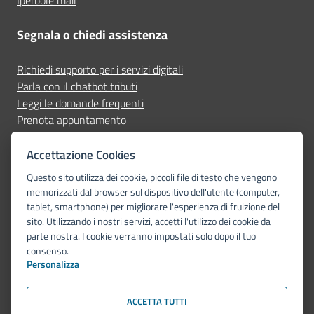
Iperbole mail
Segnala o chiedi assistenza
Richiedi supporto per i servizi digitali
Parla con il chatbot tributi
Leggi le domande frequenti
Prenota appuntamento
Segnala disservizio
Accettazione Cookies
Seguici su
Questo sito utilizza dei cookie, piccoli file di testo che vengono
memorizzati dal browser sul dispositivo dell'utente (computer,
tablet, smartphone) per migliorare l'esperienza di fruizione del
sito. Utilizzando i nostri servizi, accetti l'utilizzo dei cookie da
parte nostra. I cookie verranno impostati solo dopo il tuo
consenso.
Personalizza
Dichiarazione di accessibilità
Privacy Policy
Note legali
Piano di miglioramento del sito
Mappa del sito
ACCETTA TUTTI