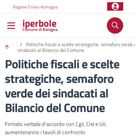
Salta al contenuto principale
Skip to footer content
Regione Emilia-Romagna
iperbole
Comune di Bologna
/
Politiche fiscali e scelte strategiche, semaforo verde 
sindacati al Bilancio del Comune
Politiche fiscali e scelte
strategiche, semaforo
verde dei sindacati al
Bilancio del Comune
Firmato verbale d'accordo con Cgil, Cisl e Uil,
aumenteranno i tavoli di confronto