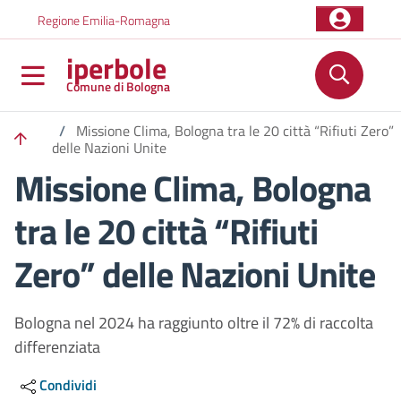
Salta al contenuto principale
Skip to footer content
Regione Emilia-Romagna
iperbole
Comune di Bologna
/
Missione Clima, Bologna tra le 20 città “Rifiuti Zero”
delle Nazioni Unite
Missione Clima, Bologna
tra le 20 città “Rifiuti
Zero” delle Nazioni Unite
Bologna nel 2024 ha raggiunto oltre il 72% di raccolta
differenziata
Condividi